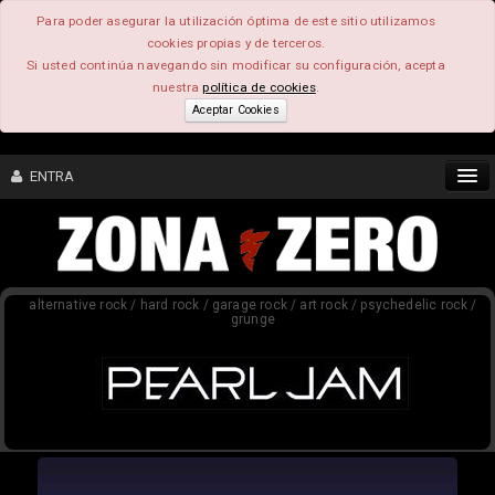
Para poder asegurar la utilización óptima de este sitio utilizamos
cookies propias y de terceros.
Si usted continúa navegando sin modificar su configuración, acepta
nuestra
política de cookies
.
Aceptar Cookies
ENTRA
CONTENIDO
alternative rock / hard rock / garage rock / art rock / psychedelic rock /
COMUNIDAD
grunge
FEEEDBACK
FOROS