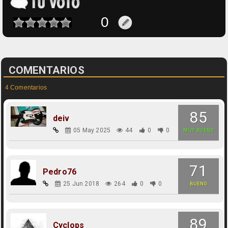
COMENTARIOS
4 Comentarios
85
deiv
05 May 2025
44
0
0
MUY BUENO
71
Pedro76
25 Jun 2018
264
0
0
BUENO
89
Cyclops