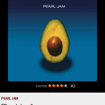
82
4
VOTOS
+
PEARL JAM