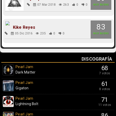
07 Mar 2018
263
0
0
MUY BUENO
83
Kike Reyes
05 Dic 2016
235
0
0
MUY BUENO
DISCOGRAFÍA
Pearl Jam
68
Dark Matter
7 votos
Pearl Jam
61
Gigaton
8 votos
Pearl Jam
71
Lightning Bolt
11 votos
Pearl Jam
86