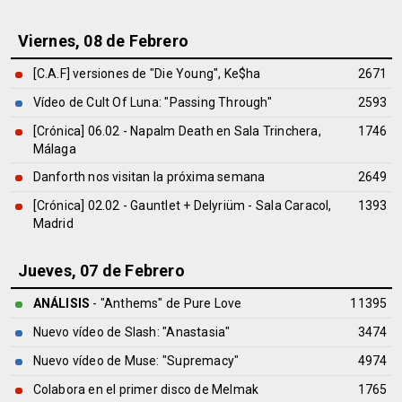
Viernes, 08 de Febrero
[C.A.F] versiones de "Die Young", Ke$ha
2671
Vídeo de Cult Of Luna: "Passing Through"
2593
[Crónica] 06.02 - Napalm Death en Sala Trinchera,
1746
Málaga
Danforth nos visitan la próxima semana
2649
[Crónica] 02.02 - Gauntlet + Delyriüm - Sala Caracol,
1393
Madrid
Jueves, 07 de Febrero
ANÁLISIS
- "Anthems" de
Pure Love
11395
Nuevo vídeo de Slash: "Anastasia"
3474
Nuevo vídeo de Muse: "Supremacy"
4974
Colabora en el primer disco de Melmak
1765