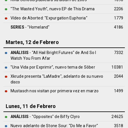
"The Wasted Youth", nuevo EP de This Drama
2206
Vídeo de Aborted: "Expurgation Euphoria"
1779
SERIES
- "Homeland"
4186
Martes, 12 de Febrero
ANÁLISIS
- "All Hail Bright Futures" de
And So I
7332
Watch You From Afar
"Una Vida por Exprimir", nuevo tema de Sôber
10381
Xkrude presenta "LaMadre", adelanto de su nuevo
2044
disco
Mustasch nos visitan por primera vez en marzo
1499
Lunes, 11 de Febrero
ANÁLISIS
- "Opposites" de
Biffy Clyro
24625
Nuevo adelanto de Stone Sour: "Do Me a Favor"
3518