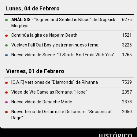
Lunes, 04 de Febrero
ANÁLISIS
- "Signed and Sealed in Blood" de
Dropkick
6275
Murphys
Continúa la gira de Napalm Death
1521
Vuelven Fall Out Boy y estrenan nuevo tema
3225
Nuevo vídeo de Suede: "It Starts And Ends With You"
1765
Viernes, 01 de Febrero
[C.A.F.] versiones de "Diamonds" de Rihanna
7539
Vídeo de We Came as Romans: "Hope"
2357
Nuevo vídeo de Depeche Mode
2378
Nuevo tema de Dellamorte Dellamore: "Seasons of
2050
Rage"
HISTÓRICO