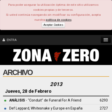
Para poder asegurar la utilización óptima de este sitio utilizamos
cookies propias y de terceros.
Si usted continúa navegando sin modificar su configuración, acepta
nuestra
política de cookies
.
Aceptar Cookies
ENTRA
CONTENIDO
ARCHIVO
COMUNIDAD
FEEEDBACK
2013
Jueves, 28 de Febrero
FOROS
ANÁLISIS
- "Conduit" de
Funeral For A Friend
6293
Def Leppard, Whitesnake y Europe en España
2727