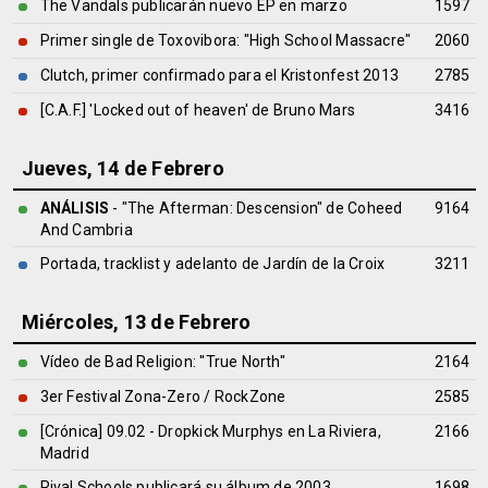
The Vandals publicarán nuevo EP en marzo
1597
Primer single de Toxovibora: "High School Massacre"
2060
Clutch, primer confirmado para el Kristonfest 2013
2785
[C.A.F.] 'Locked out of heaven' de Bruno Mars
3416
Jueves, 14 de Febrero
ANÁLISIS
- "The Afterman: Descension" de
Coheed
9164
And Cambria
Portada, tracklist y adelanto de Jardín de la Croix
3211
Miércoles, 13 de Febrero
Vídeo de Bad Religion: "True North"
2164
3er Festival Zona-Zero / RockZone
2585
[Crónica] 09.02 - Dropkick Murphys en La Riviera,
2166
Madrid
Rival Schools publicará su álbum de 2003
1698