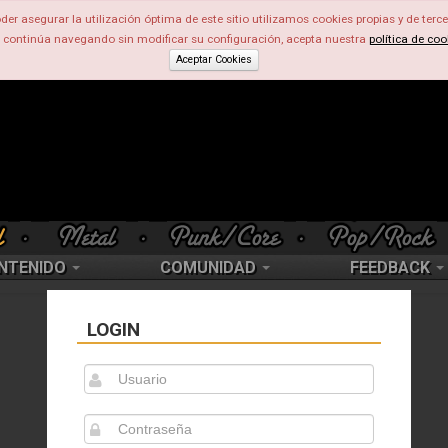
der asegurar la utilización óptima de este sitio utilizamos cookies propias y de terce
d continúa navegando sin modificar su configuración, acepta nuestra
política de coo
Aceptar Cookies
NTENIDO
COMUNIDAD
FEEDBACK
LOGIN