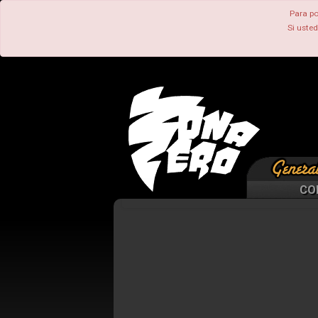
Para po
Si uste
CO