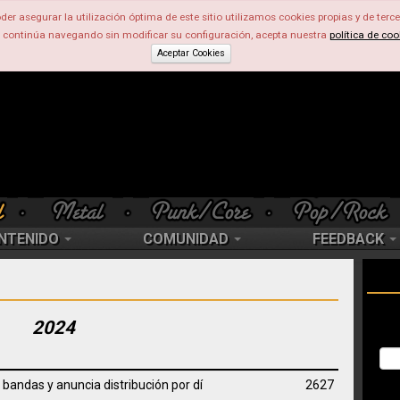
der asegurar la utilización óptima de este sitio utilizamos cookies propias y de terce
d continúa navegando sin modificar su configuración, acepta nuestra
política de coo
Aceptar Cookies
NTENIDO
COMUNIDAD
FEEDBACK
2024
bandas y anuncia distribución por dí
2627