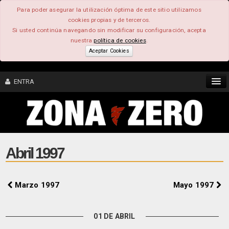
Para poder asegurar la utilización óptima de este sitio utilizamos
cookies propias y de terceros.
Si usted continúa navegando sin modificar su configuración, acepta
nuestra
política de cookies
.
Aceptar Cookies
ENTRA
CONTENIDO
COMUNIDAD
Abril 1997
FEEEDBACK
Marzo 1997
Mayo 1997
FOROS
01 DE ABRIL