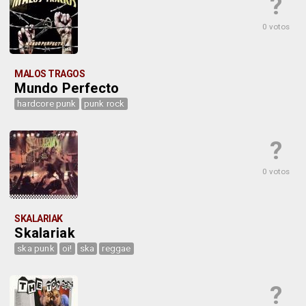
?
0 votos
MALOS TRAGOS
Mundo Perfecto
hardcore punk
punk rock
?
0 votos
SKALARIAK
Skalariak
ska punk
oi!
ska
reggae
?