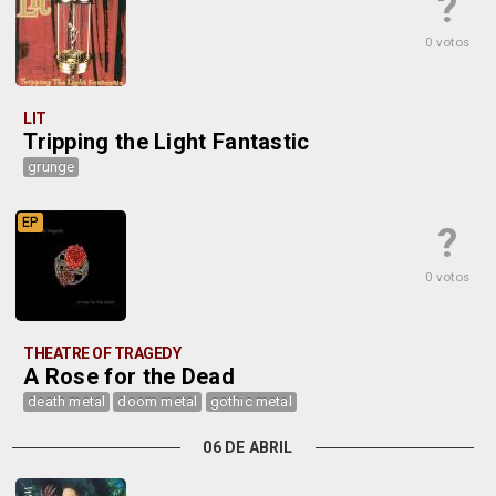
?
0 votos
LIT
Tripping the Light Fantastic
grunge
EP
?
0 votos
THEATRE OF TRAGEDY
A Rose for the Dead
death metal
doom metal
gothic metal
06 DE ABRIL