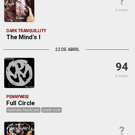
?
0 votos
DARK TRANQUILLITY
The Mind's I
22 DE ABRIL
94
6 votos
PENNYWISE
Full Circle
melodic hardcore
punk rock
?