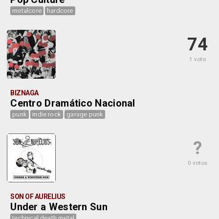
metalcore
hardcore
74
1 voto
BIZNAGA
Centro Dramático Nacional
punk
indie rock
garage punk
?
0 votos
SON OF AURELIUS
Under a Western Sun
technical death metal