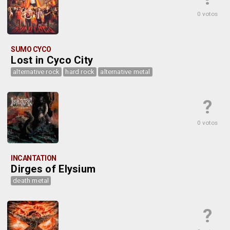
0 votos
SUMO CYCO
Lost in Cyco City
alternative rock
hard rock
alternative metal
?
0 votos
INCANTATION
Dirges of Elysium
death metal
?