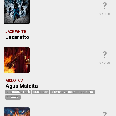
?
0 votos
JACK WHITE
Lazaretto
?
0 votos
MOLOTOV
Agua Maldita
alternative rock
punk rock
alternative metal
rap metal
nu metal
?