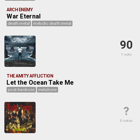
ARCH ENEMY
War Eternal
death metal
melodic death metal
90
1 voto
THE AMITY AFFLICTION
Let the Ocean Take Me
post-hardcore
metalcore
?
0 votos