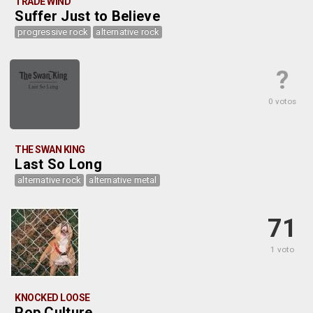
TRADE WIND
Suffer Just to Believe
progressive rock
alternative rock
?
0 votos
THE SWAN KING
Last So Long
alternative rock
alternative metal
71
1 voto
KNOCKED LOOSE
Pop Culture