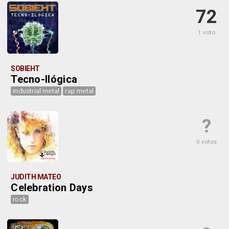
72
1 voto
SOBIEHT
Tecno-Ilógica
industrial metal
rap metal
?
0 votos
JUDITH MATEO
Celebration Days
rock