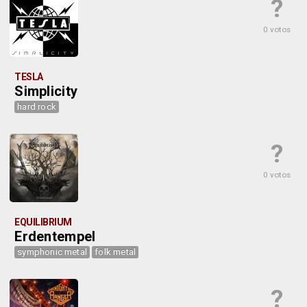
?
0 votos
TESLA
Simplicity
hard rock
?
0 votos
EQUILIBRIUM
Erdentempel
symphonic metal
folk metal
?