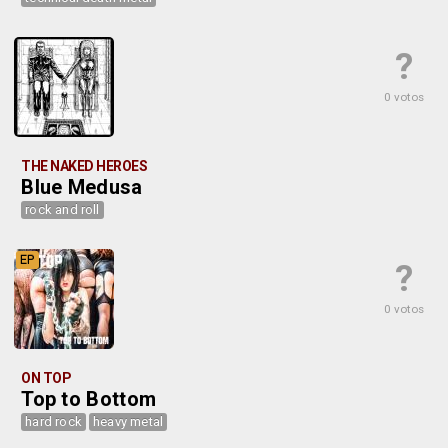
?
0 votos
THE NAKED HEROES
Blue Medusa
rock and roll
EP
?
0 votos
ON TOP
Top to Bottom
hard rock
heavy metal