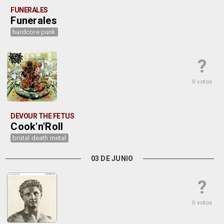
FUNERALES
Funerales
hardcore punk
?
0 votos
DEVOUR THE FETUS
Cook'n'Roll
brutal death metal
03 DE JUNIO
?
0 votos