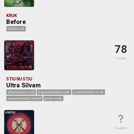
KRUK
Before
hard rock
78
1 voto
STIU NU STIU
Ultra Silvam
alternative rock
experimental rock
psychedelic rock
experimental metal
post-rock
?
0 votos