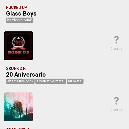
FUCKED UP
Glass Boys
hardcore punk
?
0 votos
SKUNK D.F.
20 Aniversario
alternative rock
alternative metal
nu metal
?
0 votos