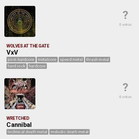
?
0 votos
WOLVES AT THE GATE
VxV
post-hardcore
metalcore
speed metal
thrash metal
hard rock
hardcore
?
0 votos
WRETCHED
Cannibal
technical death metal
melodic death metal