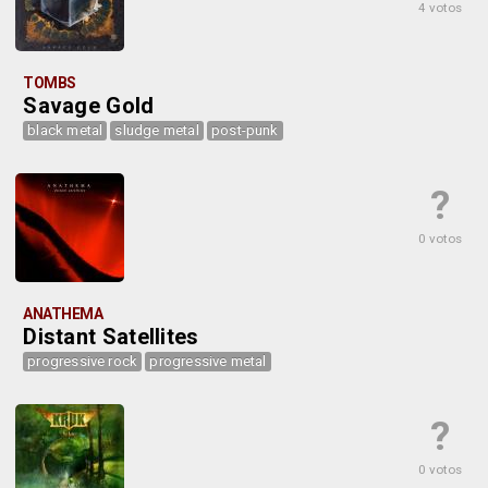
4 votos
TOMBS
Savage Gold
black metal
sludge metal
post-punk
?
0 votos
ANATHEMA
Distant Satellites
progressive rock
progressive metal
?
0 votos