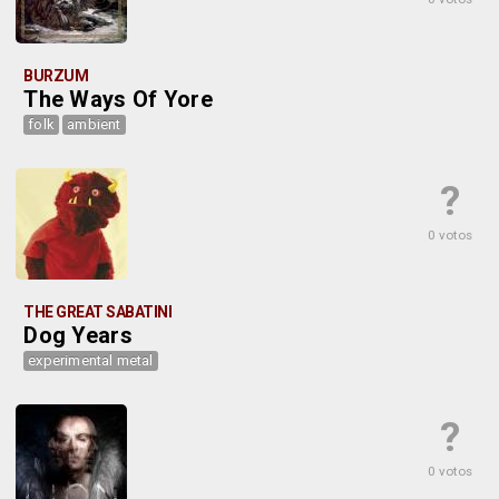
BURZUM
The Ways Of Yore
folk
ambient
?
0 votos
THE GREAT SABATINI
Dog Years
experimental metal
?
0 votos