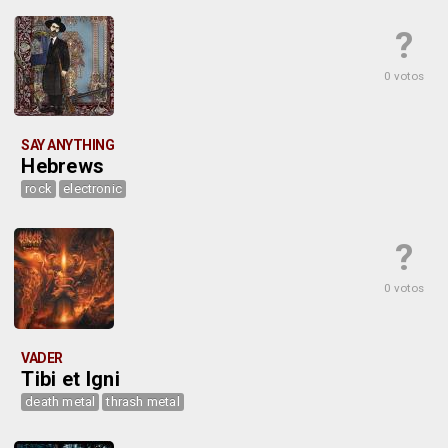
?
0 votos
SAY ANYTHING
Hebrews
rock
electronic
?
0 votos
VADER
Tibi et Igni
death metal
thrash metal