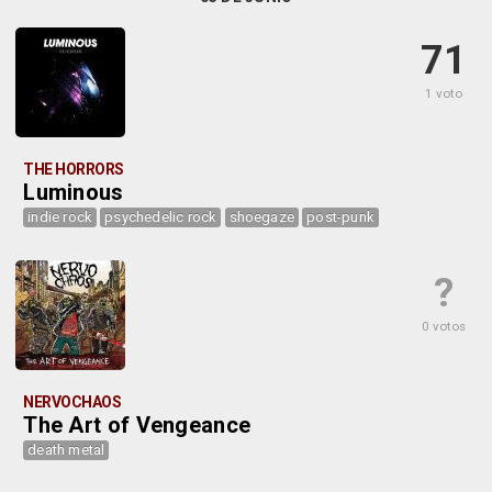
71
1 voto
THE HORRORS
Luminous
indie rock
psychedelic rock
shoegaze
post-punk
?
0 votos
NERVOCHAOS
The Art of Vengeance
death metal