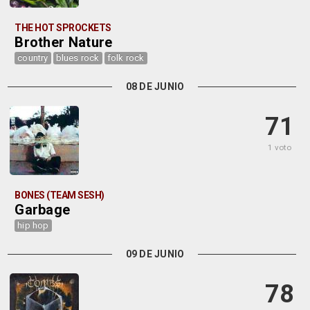
THE HOT SPROCKETS
Brother Nature
country
blues rock
folk rock
08 DE JUNIO
71
1 voto
BONES (TEAM SESH)
Garbage
hip hop
09 DE JUNIO
78