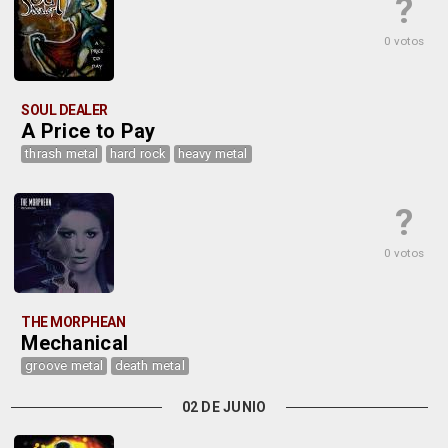
?
0 votos
SOUL DEALER
A Price to Pay
thrash metal
hard rock
heavy metal
?
0 votos
THE MORPHEAN
Mechanical
groove metal
death metal
02 DE JUNIO