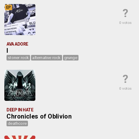
EP
?
0 votos
AVA ADORE
I
stoner rock
alternative rock
grunge
?
0 votos
DEEP IN HATE
Chronicles of Oblivion
deathcore