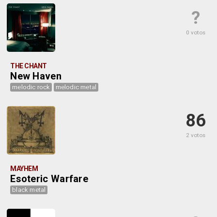
?
0 votos
THE CHANT
New Haven
melodic rock
melodic metal
86
2 votos
MAYHEM
Esoteric Warfare
black metal