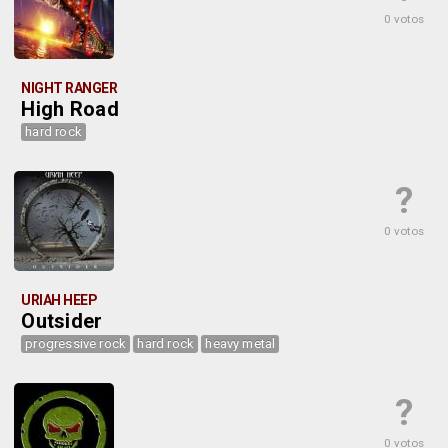
0 votos
NIGHT RANGER
High Road
hard rock
?
0 votos
URIAH HEEP
Outsider
progressive rock
hard rock
heavy metal
?
0 votos