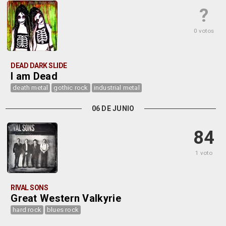
?
0 votos
DEAD DARK SLIDE
I am Dead
death metal
gothic rock
industrial metal
06 DE JUNIO
84
1 voto
RIVAL SONS
Great Western Valkyrie
hard rock
blues rock