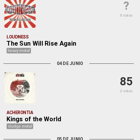
?
0 votos
LOUDNESS
The Sun Will Rise Again
heavy metal
04 DE JUNIO
85
2 votos
ACHERONTIA
Kings of the World
sludge metal
05 DE JUNIO