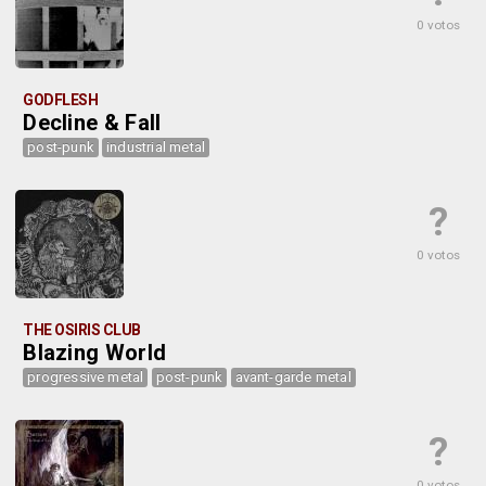
0 votos
GODFLESH
Decline & Fall
post-punk
industrial metal
?
0 votos
THE OSIRIS CLUB
Blazing World
progressive metal
post-punk
avant-garde metal
?
0 votos