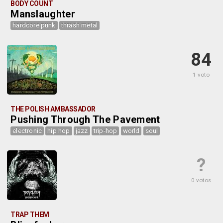
BODY COUNT
Manslaughter
hardcore punk
thrash metal
84
1 voto
THE POLISH AMBASSADOR
Pushing Through The Pavement
electronic
hip hop
jazz
trip-hop
world
soul
?
0 votos
TRAP THEM