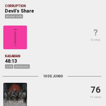
CORRUPTION
Devil's Share
stoner rock
?
0 votos
KASABIAN
48:13
rock
electronic
10 DE JUNIO
76
11 votos