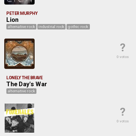
PETER MURPHY
Lion
alternative rock
industrial rock
gothic rock
?
0 votos
LONELY THE BRAVE
The Day's War
alternative rock
?
0 votos