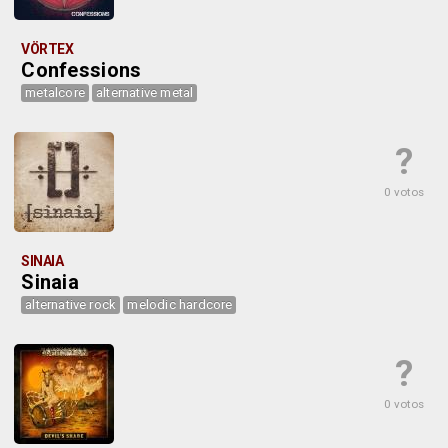
VÖRTEX
Confessions
metalcore
alternative metal
?
0 votos
SINAIA
Sinaia
alternative rock
melodic hardcore
?
0 votos