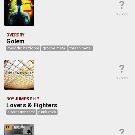
?
0 votos
OVERDRY
Golem
melodic hardcore
groove metal
thrash metal
?
0 votos
BOY JUMPS SHIP
Lovers & Fighters
alternative rock
punk rock
EP
?