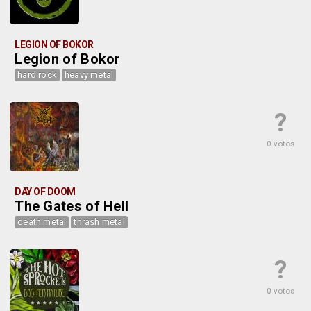
LEGION OF BOKOR
Legion of Bokor
hard rock
heavy metal
?
0 votos
DAY OF DOOM
The Gates of Hell
death metal
thrash metal
?
0 votos