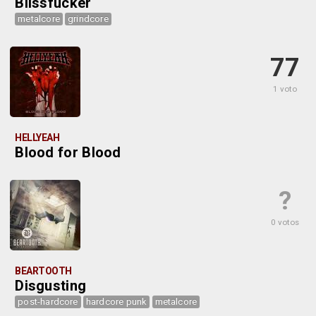
Blissfucker
metalcore
grindcore
77
1 voto
HELLYEAH
Blood for Blood
?
0 votos
BEARTOOTH
Disgusting
post-hardcore
hardcore punk
metalcore