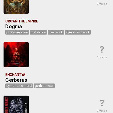
0 votos
CROWN THE EMPIRE
Dogma
post-hardcore
metalcore
hard rock
symphonic rock
?
0 votos
ENCHANTYA
Cerberus
symphonic metal
gothic metal
?
0 votos