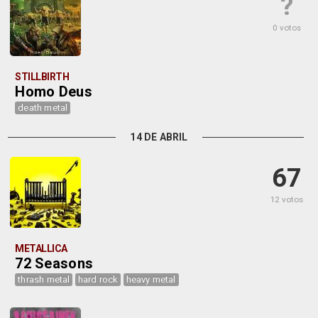
?
0 votos
STILLBIRTH
Homo Deus
death metal
14 DE ABRIL
67
12 votos
METALLICA
72 Seasons
thrash metal
hard rock
heavy metal