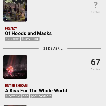
?
0 votos
FRENZY
Of Hoods and Masks
hard rock
heavy metal
21 DE ABRIL
67
5 votos
ENTER SHIKARI
A Kiss For The Whole World
electronic
pop
post-hardcore