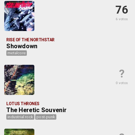
76
6 votos
RISE OF THE NORTHSTAR
Showdown
metalcore
?
0 votos
LOTUS THRONES
The Heretic Souvenir
industrial rock
post-punk