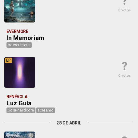
?
0 votos
EVERMORE
In Memoriam
power metal
EP
?
0 votos
BENÉVOLA
Luz Guía
post-hardcore
screamo
28 DE ABRIL