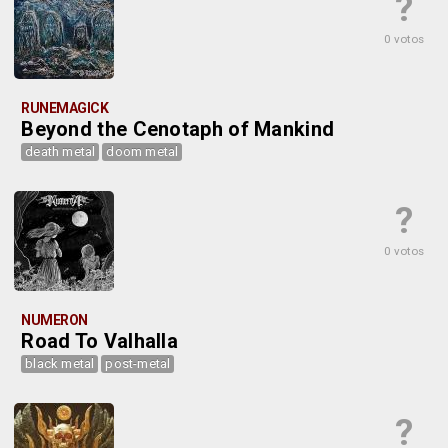
?
0 votos
RUNEMAGICK
Beyond the Cenotaph of Mankind
death metal
doom metal
?
0 votos
NUMERON
Road To Valhalla
black metal
post-metal
?