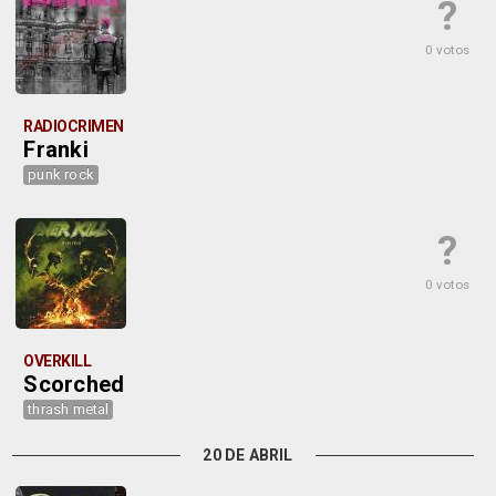
?
0 votos
RADIOCRIMEN
Franki
punk rock
?
0 votos
OVERKILL
Scorched
thrash metal
20 DE ABRIL