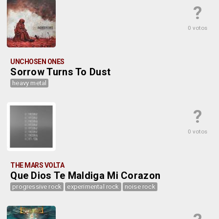
?
0 votos
UNCHOSEN ONES
Sorrow Turns To Dust
heavy metal
?
0 votos
THE MARS VOLTA
Que Dios Te Maldiga Mi Corazon
progressive rock
experimental rock
noise rock