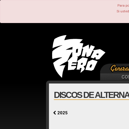
Para po
Si uste
CO
DISCOS DE ALTERNAT
2025