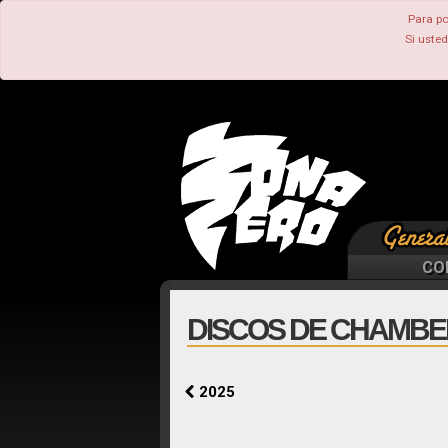
Para po
Si uste
CO
DISCOS DE CHAMBER
2025