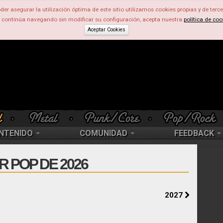
der asegurar la utilización óptima de este sitio utilizamos cookies propias y de terce
d continúa navegando sin modificar su configuración, acepta nuestra
política de coo
Aceptar Cookies
NTENIDO
COMUNIDAD
FEEDBACK
 POP DE 2026
2027