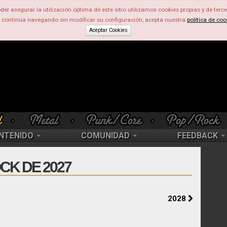
der asegurar la utilización óptima de este sitio utilizamos cookies propias y de terce
d continúa navegando sin modificar su configuración, acepta nuestra
política de coo
Aceptar Cookies
NTENIDO
COMUNIDAD
FEEDBACK
CK DE 2027
2028