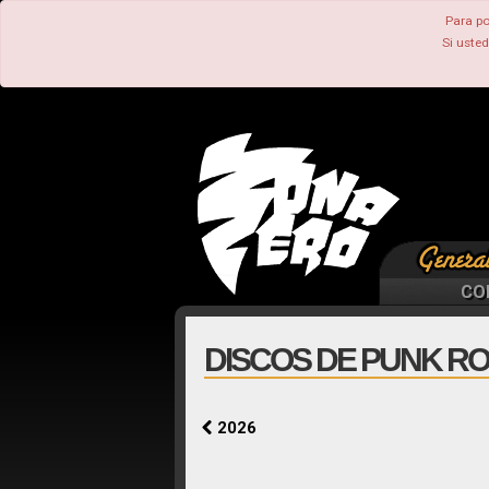
Para po
Si uste
CO
DISCOS DE PUNK RO
2026