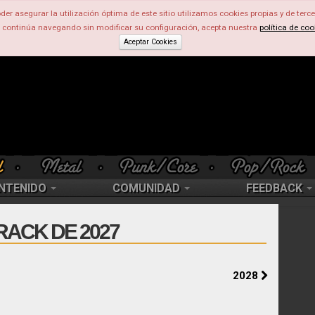
der asegurar la utilización óptima de este sitio utilizamos cookies propias y de terce
d continúa navegando sin modificar su configuración, acepta nuestra
política de coo
Aceptar Cookies
NTENIDO
COMUNIDAD
FEEDBACK
ACK DE 2027
2028