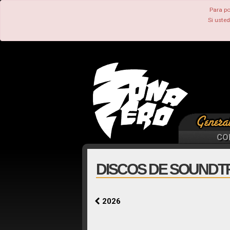
Para po
Si uste
CO
DISCOS DE SOUNDTR
2026