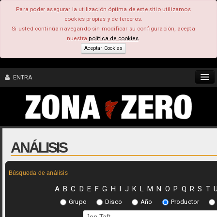
Para poder asegurar la utilización óptima de este sitio utilizamos
cookies propias y de terceros.
Si usted continúa navegando sin modificar su configuración, acepta
nuestra
política de cookies
.
Aceptar Cookies
ENTRA
CONTENIDO
COMUNIDAD
ANÁLISIS
FEEEDBACK
Búsqueda de análisis
FOROS
A
B
C
D
E
F
G
H
I
J
K
L
M
N
O
P
Q
R
S
T
Grupo
Disco
Año
Productor