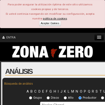
Para poder asegurar la utilización óptima de este sitio utilizamos
cookies propias y de terceros.
Si usted continúa navegando sin modificar su configuración, acepta
nuestra
política de cookies
.
Aceptar Cookies
ENTRA
CONTENIDO
COMUNIDAD
ANÁLISIS
FEEEDBACK
Búsqueda de análisis
FOROS
A
B
C
D
E
F
G
H
I
J
K
L
M
N
O
P
Q
R
S
T
Grupo
Disco
Año
Productor