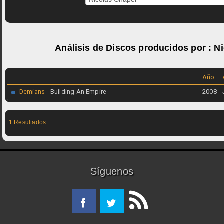
Análisis de Discos producidos por :
Ni
Año
Demians
- Building An Empire
2008
1 Resultados
Síguenos