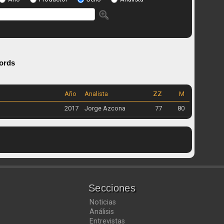
ords
Año
Analista
ZZ
M
2017
Jorge Azcona
77
80
Secciones
Noticias
Análisis
Entrevistas