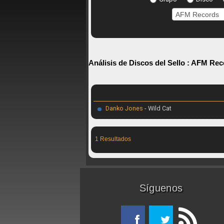
Análisis de Discos del Sello :
AFM Rec
Danko Jones
- Wild Cat
1 Resultados
Síguenos