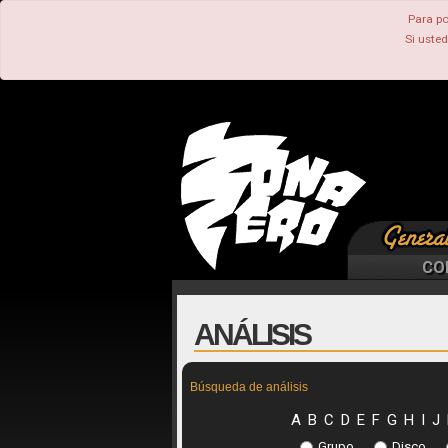
Para po
Si uste
CO
ANÁLISIS
Búsqueda de análisis
A
B
C
D
E
F
G
H
I
J
Grupo
Disco