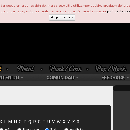
der asegurar la utilización óptima de este sitio utilizamos cookies propias y de terce
d continúa navegando sin modificar su configuración, acepta nuestra
política de coo
Aceptar Cookies
NTENIDO
COMUNIDAD
FEEDBACK
K
L
M
N
O
P
Q
R
S
T
U
V
W
X
Y
Z
0
Año
Productor
Sello
Analista