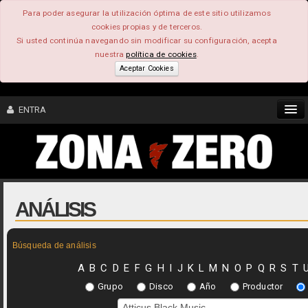
Para poder asegurar la utilización óptima de este sitio utilizamos
cookies propias y de terceros.
Si usted continúa navegando sin modificar su configuración, acepta
nuestra
política de cookies
.
Aceptar Cookies
ENTRA
CONTENIDO
COMUNIDAD
ANÁLISIS
FEEEDBACK
Búsqueda de análisis
FOROS
A
B
C
D
E
F
G
H
I
J
K
L
M
N
O
P
Q
R
S
T
Grupo
Disco
Año
Productor