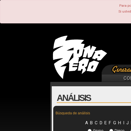
Para po
Si uste
CO
ANÁLISIS
Búsqueda de análisis
A
B
C
D
E
F
G
H
I
J
Grupo
Disco