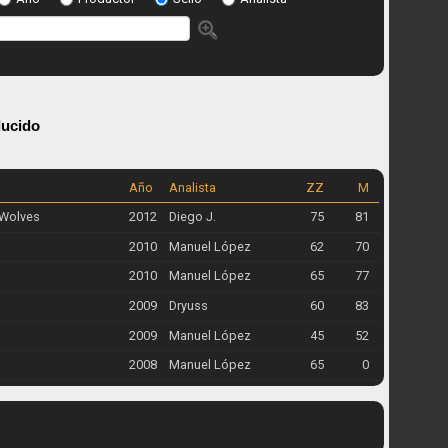
ucido
Año
Analista
ZZ
M
Wolves
2012
Diego J.
75
81
2010
Manuel López
62
70
2010
Manuel López
65
77
2009
Dryuss
60
83
2009
Manuel López
45
52
2008
Manuel López
65
0