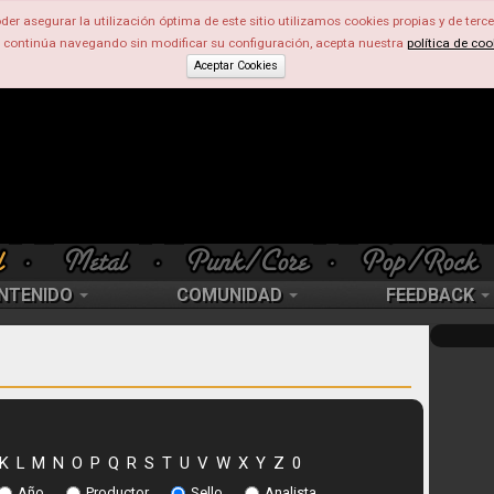
der asegurar la utilización óptima de este sitio utilizamos cookies propias y de terce
d continúa navegando sin modificar su configuración, acepta nuestra
política de coo
Aceptar Cookies
NTENIDO
COMUNIDAD
FEEDBACK
K
L
M
N
O
P
Q
R
S
T
U
V
W
X
Y
Z
0
Año
Productor
Sello
Analista