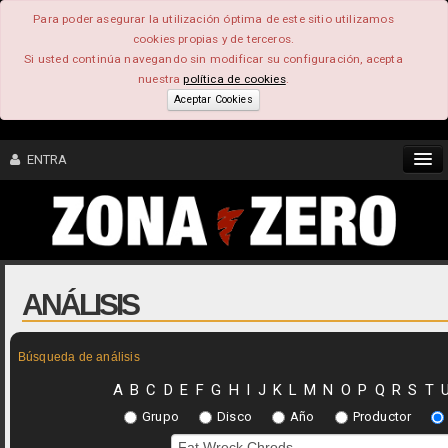
Para poder asegurar la utilización óptima de este sitio utilizamos
cookies propias y de terceros.
Si usted continúa navegando sin modificar su configuración, acepta
nuestra
política de cookies
.
Aceptar Cookies
ENTRA
CONTENIDO
COMUNIDAD
ANÁLISIS
FEEEDBACK
Búsqueda de análisis
FOROS
A
B
C
D
E
F
G
H
I
J
K
L
M
N
O
P
Q
R
S
T
Grupo
Disco
Año
Productor