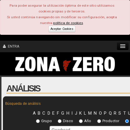
Para poder asegurar la utilización óptima de este sitio utilizamos
cookies propias y de terceros.
Si usted continúa navegando sin modificar su configuración, acepta
nuestra
política de cookies
.
Aceptar Cookies
ENTRA
CONTENIDO
COMUNIDAD
ANÁLISIS
FEEEDBACK
Búsqueda de análisis
FOROS
A
B
C
D
E
F
G
H
I
J
K
L
M
N
O
P
Q
R
S
T
Grupo
Disco
Año
Productor