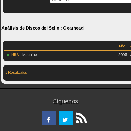
Análisis de Discos del Sello :
Gearhead
Año
NRA
- Machine
2005
1 Resultados
Síguenos