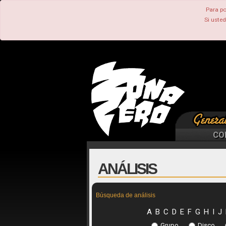
Para po
Si uste
CO
ANÁLISIS
Búsqueda de análisis
A
B
C
D
E
F
G
H
I
J
Grupo
Disco