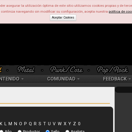
der asegurar la utilización óptima de este sitio utilizamos cookies propias y de terce
d continúa navegando sin modificar su configuración, acepta nuestra
política de coo
Aceptar Cookies
NTENIDO
COMUNIDAD
FEEDBACK
K
L
M
N
O
P
Q
R
S
T
U
V
W
X
Y
Z
0
Año
Productor
Sello
Analista