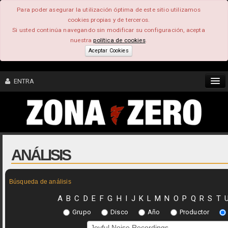
Para poder asegurar la utilización óptima de este sitio utilizamos
cookies propias y de terceros.
Si usted continúa navegando sin modificar su configuración, acepta
nuestra
política de cookies
.
Aceptar Cookies
ENTRA
CONTENIDO
COMUNIDAD
ANÁLISIS
FEEEDBACK
Búsqueda de análisis
FOROS
A
B
C
D
E
F
G
H
I
J
K
L
M
N
O
P
Q
R
S
T
Grupo
Disco
Año
Productor