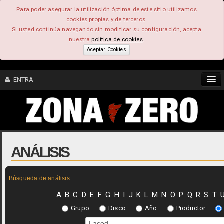
Para poder asegurar la utilización óptima de este sitio utilizamos
cookies propias y de terceros.
Si usted continúa navegando sin modificar su configuración, acepta
nuestra
política de cookies
.
Aceptar Cookies
ENTRA
CONTENIDO
COMUNIDAD
ANÁLISIS
FEEEDBACK
Búsqueda de análisis
FOROS
A
B
C
D
E
F
G
H
I
J
K
L
M
N
O
P
Q
R
S
T
Grupo
Disco
Año
Productor