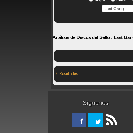
Análisis de Discos del Sello :
Last Gan
0 Resultados
Síguenos