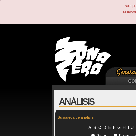
Para po
Si uste
CO
ANÁLISIS
Búsqueda de análisis
A
B
C
D
E
F
G
H
I
J
Grupo
Disco