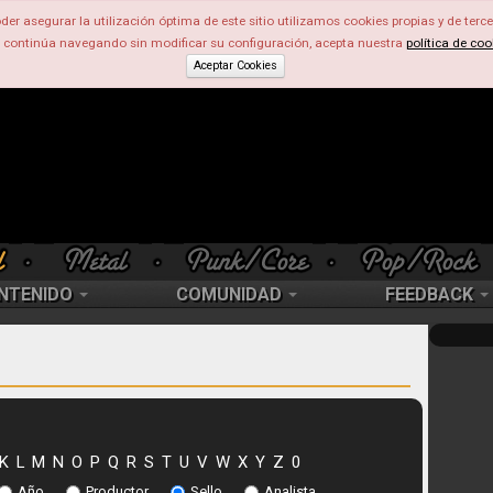
der asegurar la utilización óptima de este sitio utilizamos cookies propias y de terce
d continúa navegando sin modificar su configuración, acepta nuestra
política de coo
Aceptar Cookies
NTENIDO
COMUNIDAD
FEEDBACK
K
L
M
N
O
P
Q
R
S
T
U
V
W
X
Y
Z
0
Año
Productor
Sello
Analista