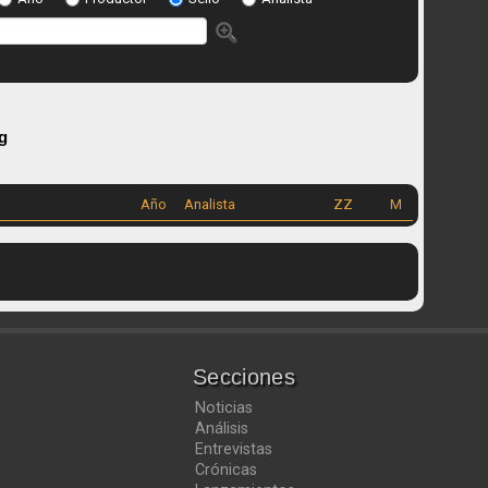
g
Año
Analista
ZZ
M
Secciones
Noticias
Análisis
Entrevistas
Crónicas