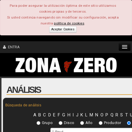
Para poder asegurar la utilización óptima de este sitio utilizamos
cookies propias y de terceros.
Si usted continúa navegando sin modificar su configuración, acepta
nuestra
política de cookies
.
Aceptar Cookies
ENTRA
CONTENIDO
COMUNIDAD
ANÁLISIS
FEEEDBACK
Búsqueda de análisis
FOROS
A
B
C
D
E
F
G
H
I
J
K
L
M
N
O
P
Q
R
S
T
Grupo
Disco
Año
Productor