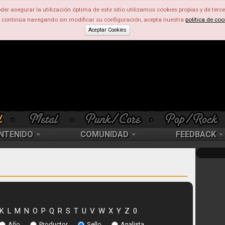
der asegurar la utilización óptima de este sitio utilizamos cookies propias y de terce
d continúa navegando sin modificar su configuración, acepta nuestra
política de coo
Aceptar Cookies
NTENIDO
COMUNIDAD
FEEDBACK
K
L
M
N
O
P
Q
R
S
T
U
V
W
X
Y
Z
0
Año
Productor
Sello
Analista