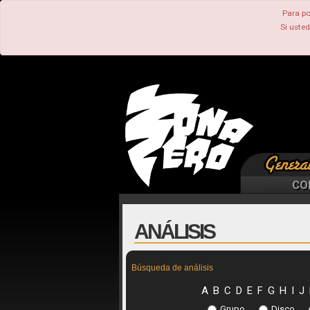
Para po
Si uste
CO
ANÁLISIS
Búsqueda de análisis
A
B
C
D
E
F
G
H
I
J
Grupo
Disco