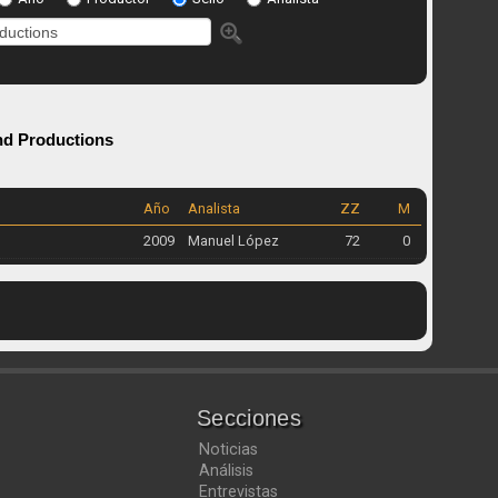
nd Productions
Año
Analista
ZZ
M
2009
Manuel López
72
0
Secciones
Noticias
Análisis
Entrevistas