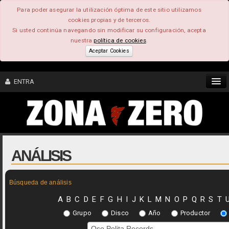
Para poder asegurar la utilización óptima de este sitio utilizamos
cookies propias y de terceros.
Si usted continúa navegando sin modificar su configuración, acepta
nuestra
política de cookies
.
Aceptar Cookies
ENTRA
CONTENIDO
COMUNIDAD
ANÁLISIS
FEEEDBACK
Búsqueda de análisis
FOROS
A
B
C
D
E
F
G
H
I
J
K
L
M
N
O
P
Q
R
S
T
Grupo
Disco
Año
Productor