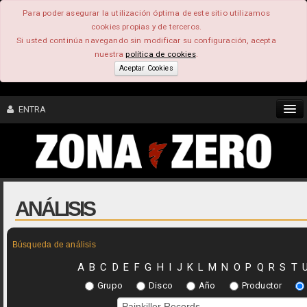
Para poder asegurar la utilización óptima de este sitio utilizamos
cookies propias y de terceros.
Si usted continúa navegando sin modificar su configuración, acepta
nuestra
política de cookies
.
Aceptar Cookies
ENTRA
CONTENIDO
COMUNIDAD
ANÁLISIS
FEEEDBACK
Búsqueda de análisis
FOROS
A
B
C
D
E
F
G
H
I
J
K
L
M
N
O
P
Q
R
S
T
Grupo
Disco
Año
Productor