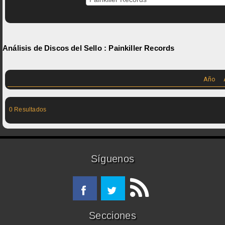
Análisis de Discos del Sello :
Painkiller Records
Año
0 Resultados
Síguenos
Secciones