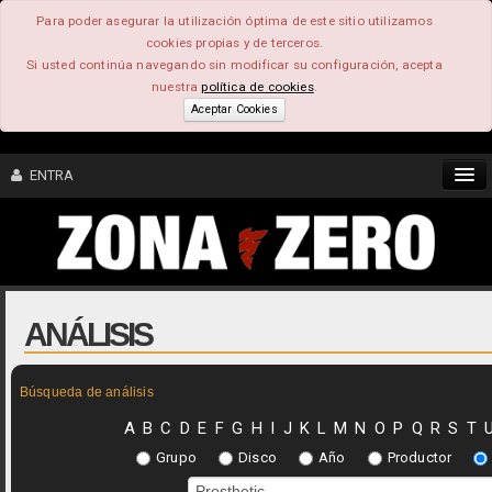
Para poder asegurar la utilización óptima de este sitio utilizamos
cookies propias y de terceros.
Si usted continúa navegando sin modificar su configuración, acepta
nuestra
política de cookies
.
Aceptar Cookies
ENTRA
CONTENIDO
COMUNIDAD
ANÁLISIS
FEEEDBACK
Búsqueda de análisis
FOROS
A
B
C
D
E
F
G
H
I
J
K
L
M
N
O
P
Q
R
S
T
Grupo
Disco
Año
Productor