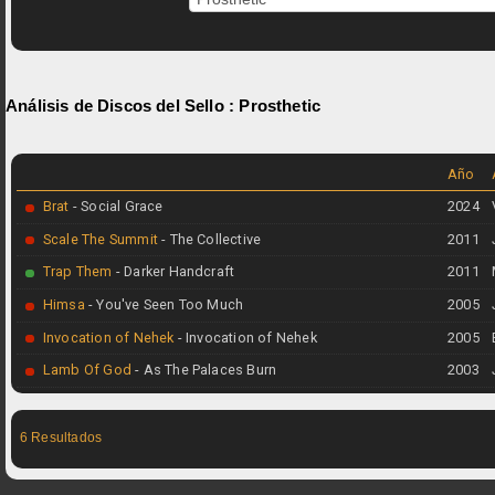
Análisis de Discos del Sello :
Prosthetic
Año
Brat
- Social Grace
2024
Scale The Summit
- The Collective
2011
Trap Them
- Darker Handcraft
2011
Himsa
- You've Seen Too Much
2005
Invocation of Nehek
- Invocation of Nehek
2005
Lamb Of God
- As The Palaces Burn
2003
6 Resultados