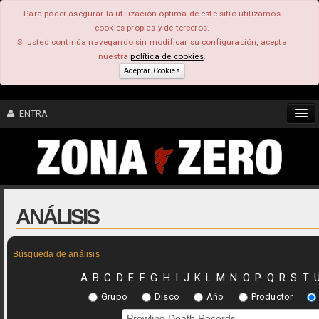
Para poder asegurar la utilización óptima de este sitio utilizamos
cookies propias y de terceros.
Si usted continúa navegando sin modificar su configuración, acepta
nuestra
política de cookies
.
Aceptar Cookies
ENTRA
CONTENIDO
COMUNIDAD
ANÁLISIS
FEEEDBACK
Búsqueda de análisis
FOROS
A
B
C
D
E
F
G
H
I
J
K
L
M
N
O
P
Q
R
S
T
Grupo
Disco
Año
Productor