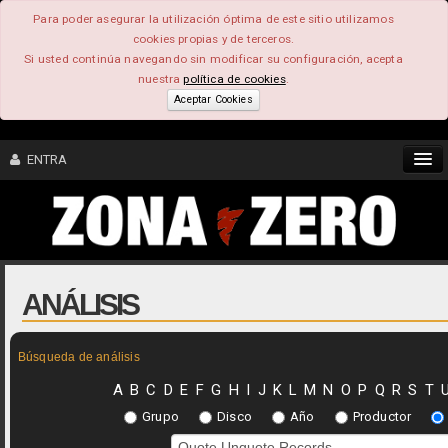
Para poder asegurar la utilización óptima de este sitio utilizamos
cookies propias y de terceros.
Si usted continúa navegando sin modificar su configuración, acepta
nuestra
política de cookies
.
Aceptar Cookies
ENTRA
CONTENIDO
COMUNIDAD
ANÁLISIS
FEEEDBACK
Búsqueda de análisis
FOROS
A
B
C
D
E
F
G
H
I
J
K
L
M
N
O
P
Q
R
S
T
Grupo
Disco
Año
Productor