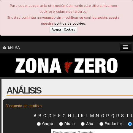
Para poder asegurar la utilización óptima de este sitio utilizamos
cookies propias y de terceros.
Si usted continúa navegando sin modificar su configuración, acepta
nuestra
política de cookies
.
Aceptar Cookies
ENTRA
CONTENIDO
COMUNIDAD
ANÁLISIS
FEEEDBACK
Búsqueda de análisis
FOROS
A
B
C
D
E
F
G
H
I
J
K
L
M
N
O
P
Q
R
S
T
Grupo
Disco
Año
Productor