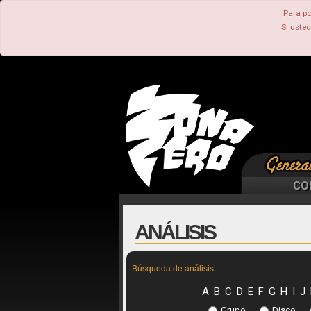
Para po
Si uste
CO
ANÁLISIS
Búsqueda de análisis
A
B
C
D
E
F
G
H
I
J
Grupo
Disco