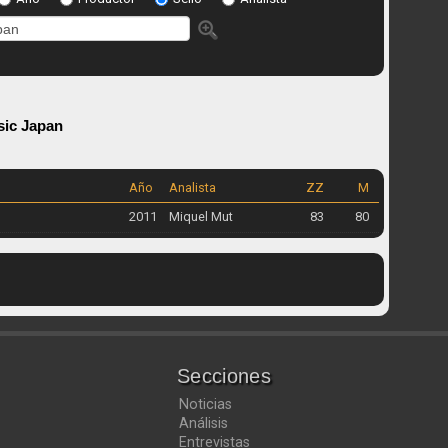
ic Japan
Año
Analista
ZZ
M
2011
Miquel Mut
83
80
Secciones
Noticias
Análisis
Entrevistas