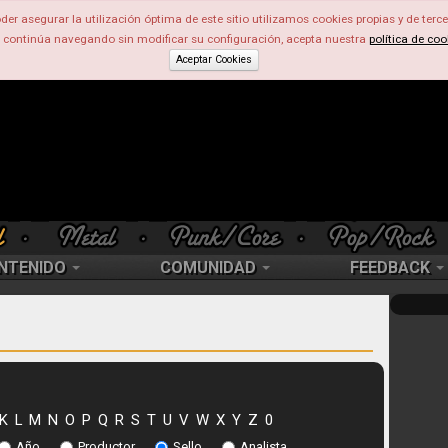
der asegurar la utilización óptima de este sitio utilizamos cookies propias y de terce
d continúa navegando sin modificar su configuración, acepta nuestra
política de coo
Aceptar Cookies
NTENIDO
COMUNIDAD
FEEDBACK
K
L
M
N
O
P
Q
R
S
T
U
V
W
X
Y
Z
0
Año
Productor
Sello
Analista