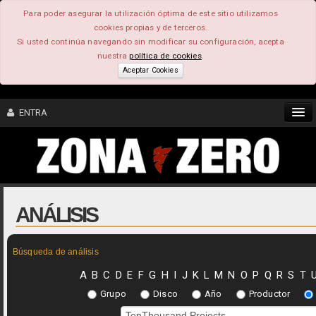
Para poder asegurar la utilización óptima de este sitio utilizamos
cookies propias y de terceros.
Si usted continúa navegando sin modificar su configuración, acepta
nuestra
política de cookies
.
Aceptar Cookies
ENTRA
CONTENIDO
COMUNIDAD
ANÁLISIS
FEEEDBACK
Búsqueda de análisis
FOROS
A
B
C
D
E
F
G
H
I
J
K
L
M
N
O
P
Q
R
S
T
Grupo
Disco
Año
Productor