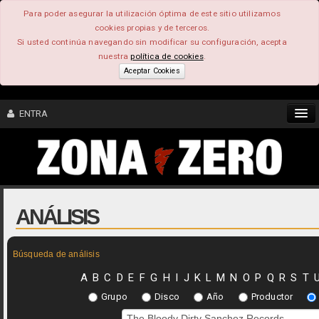
Para poder asegurar la utilización óptima de este sitio utilizamos
cookies propias y de terceros.
Si usted continúa navegando sin modificar su configuración, acepta
nuestra
política de cookies
.
Aceptar Cookies
ENTRA
CONTENIDO
COMUNIDAD
ANÁLISIS
FEEEDBACK
Búsqueda de análisis
FOROS
A
B
C
D
E
F
G
H
I
J
K
L
M
N
O
P
Q
R
S
T
Grupo
Disco
Año
Productor