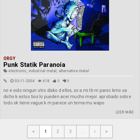
ORGY
Punk Statik Paranoia
electronic, industrial metal, alternative metal
03-11-2004
618
0
0
no e oido ningun otro disko d ellos, xo a mi tb m parec kmo sa
dicho k estos tios lo pueden acer mucho mejor. aprobado sobre
todo xk tiene vague k m parece un tema mu wapo.
LEER MÁS
1
2
3
...