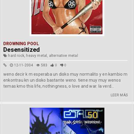
DROWNING POOL
Desensitized
hard rock, heavy metal, alternative metal
12-11-2004
583
0
0
weno decir k m esperaba un disko muy normalito y en kambio m
enkontrau kn un disko bastante weno. tiene muy muy wenos
temas kmo this life, nothingness, o love and war. la verd...
LEER MÁS
50
MEDIOCRE