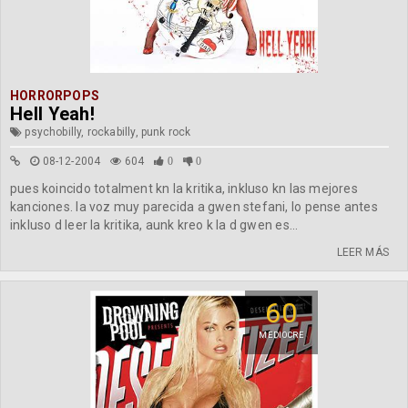
HORRORPOPS
Hell Yeah!
psychobilly, rockabilly, punk rock
08-12-2004
604
0
0
pues koincido totalment kn la kritika, inkluso kn las mejores
kanciones. la voz muy parecida a gwen stefani, lo pense antes
inkluso d leer la kritika, aunk kreo k la d gwen es...
LEER MÁS
60
MEDIOCRE