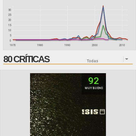
30
25
20
15
10
5
0
1970
1980
1990
2000
2010
80 CRÍTICAS
92
MUY BUENO