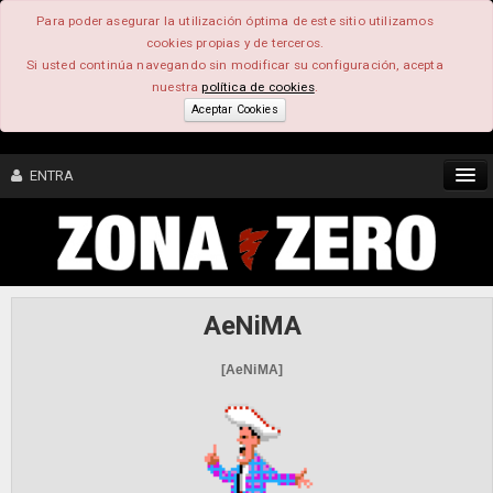
Para poder asegurar la utilización óptima de este sitio utilizamos
cookies propias y de terceros.
Si usted continúa navegando sin modificar su configuración, acepta
nuestra
política de cookies
.
Aceptar Cookies
ENTRA
CONTENIDO
COMUNIDAD
AeNiMA
FEEEDBACK
[AeNiMA]
FOROS