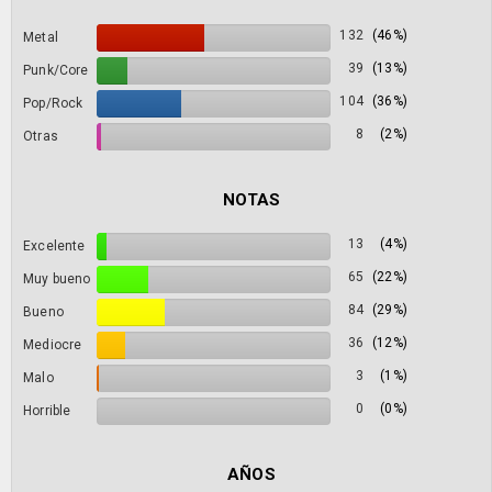
132
(46%)
Metal
39
(13%)
Punk/Core
104
(36%)
Pop/Rock
8
(2%)
Otras
NOTAS
13
(4%)
Excelente
65
(22%)
Muy bueno
84
(29%)
Bueno
36
(12%)
Mediocre
3
(1%)
Malo
0
(0%)
Horrible
AÑOS