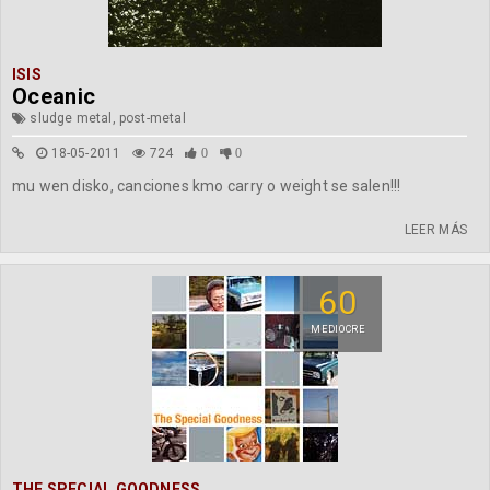
ISIS
Oceanic
sludge metal, post-metal
18-05-2011
724
0
0
mu wen disko, canciones kmo carry o weight se salen!!!
LEER MÁS
60
MEDIOCRE
THE SPECIAL GOODNESS