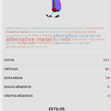
hard rock
post-hardcore
pop punk
hardcore punk
thrash metal
experimental rock
art rock
progressive metal
industrial metal
alternative rock
heavy metal
progressive rock
rap-rock
alternative metal
nu metal
rap metal
funk metal
metalcore
post-grunge
grunge
sludge metal
blues rock
groove metal
punk rock
emo
VOTOS
201
CRÍTICAS
80
NOTA MEDIA
78
DISCOS AÑADIDOS
0
GRUPOS AÑADIDOS
0
ESTILOS