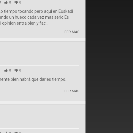
3
0
0
co tiempo tocando pero aqui en Euskadi
iendo un hueco cada vez mas serio.Es
 opinion entra bien y fac...
LEER MÁS
1
0
0
ente bien,habrá que darles tiempo.
LEER MÁS