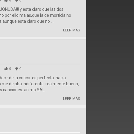
8
0
0
NUDA!!! y esta claro que las dos
no por ello malas,que la de morticia no
a aunque esta claro que no ...
LEER MÁS
1
0
0
cir de la critica. es perfecta. hacia
 me dejaba indiferente. realmente buena,
s canciones. animo SAL...
LEER MÁS