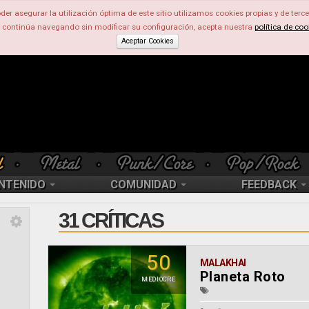
der asegurar la utilización óptima de este sitio utilizamos cookies propias y de terce
d continúa navegando sin modificar su configuración, acepta nuestra
política de coo
Aceptar Cookies
NTENIDO
COMUNIDAD
FEEDBACK
31 CRÍTICAS
50
MALAKHAI
Planeta Roto
MEDIOCRE