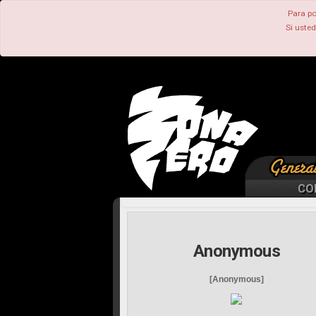
Para po
Si uste
CO
Anonymous
[Anonymous]