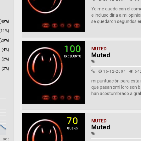
Yo me quedo con el comen
e incluso diria a mi opi
se quedaron segundos en 
(40%)
(11%)
(20%)
100
MUTED
(4%)
Muted
EXCELENTE
(2%)
(2%)
16-12-2004
64
mi puntuación para esta
que pasan xmi loro son b
han acostumbrado a graba
70
MUTED
Muted
BUENO
2005