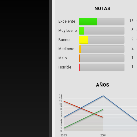
NOTAS
18
Excelente
5
Muy bueno
9
Bueno
2
Mediocre
1
Malo
1
Horrible
AÑOS
13
12
11
10
9
8
7
6
5
4
3
2
1
0
2003
2004