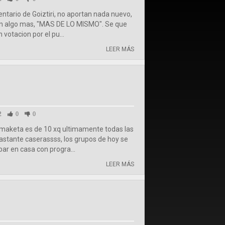
tario de Goiztiri, no aportan nada nuevo,
nion algo mas, "MAS DE LO MISMO". Se que
votacion por el pu...
LEER MÁS
2
0
0
 maketa es de 10 xq ultimamente todas las
astante caserassss, los grupos de hoy se
r en casa con progra...
LEER MÁS