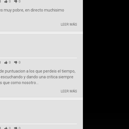
4
0
0
es muy pobre, en directo muchisimo
LEER MÁS
8
0
0
de puntuacion a los que perdeis el tiempo,
, escuchando y dando una critica siempre
os que como nosotro...
LEER MÁS
4
0
0