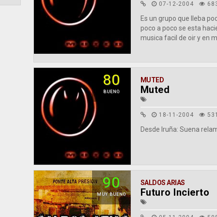
07-12-2004
68
Es un grupo que lleba po
poco a poco se esta hac
musica facil de oir y en mi
80
MUTED
Muted
BUENO
18-11-2004
53
Desde Iruña: Suena relam
90
SALDOS ARIAS
Futuro Incierto
MUY BUENO