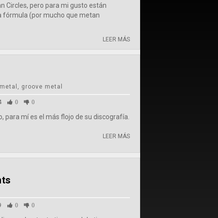
n Circles, pero para mi gusto están
a fórmula (por mucho que metan
LEER MÁS
metal, groove metal
4
0
0
 para mí es el más flojo de su discografía.
LEER MÁS
nts
9
0
0