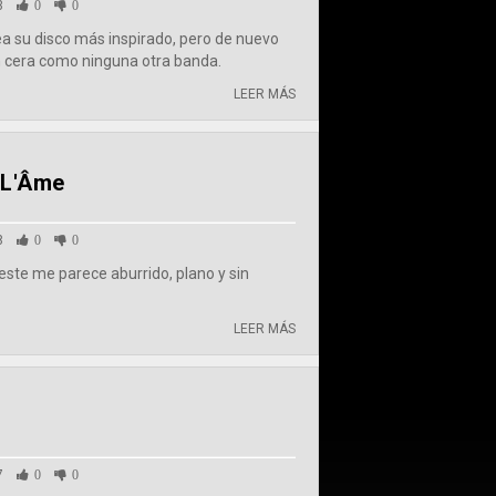
3
0
0
a su disco más inspirado, pero de nuevo
cera como ninguna otra banda.
LEER MÁS
 L'Âme
8
0
0
este me parece aburrido, plano y sin
LEER MÁS
7
0
0