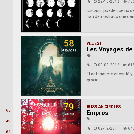
22-10-2012
73
Discazo, puede que no se
han demostrado que dan 
58
ALCEST
Les Voyages de
MEDIOCRE
09-03-2012
61
El anterior me encantó y 
gracia.
79
RUSSIAN CIRCLES
65
Empros
BUENO
42
02-12-2011
64
81