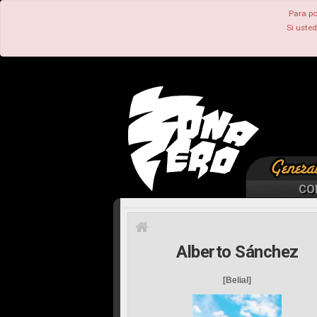
Para po
Si uste
CO
Alberto Sánchez
[Belial]