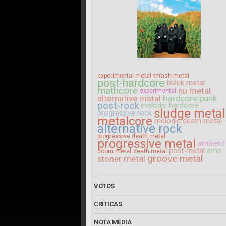
experimental metal
thrash metal
post-hardcore
black metal
mathcore
nu metal
experimental
alternative metal
hardcore punk
post-rock
melodic hardcore
sludge metal
progressive rock
metalcore
melodic death metal
alternative rock
progressive death metal
progressive metal
ambient
post-metal
emo
doom metal
death metal
groove metal
stoner metal
VOTOS
CRÍTICAS
NOTA MEDIA