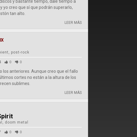
 discos y bastante tiempo, dale tiempo a
y yo creo que sí que podrán superarlo,
stón tan alto.
LEER MÁS
IX
ient, post-rock
4
0
0
 los anteriores. Aunque creo que el fallo
ltimos cortes no están a la altura de los
recen sublimes.
LEER MÁS
pirit
al, doom metal
7
0
0