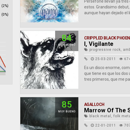
Persefone llevan ya tres
(2%)
estos. Grandísimo debut, 
aunque hayan dejado el li
(0%)
84
CRIPPLED BLACK PHOEN
I, Vigilante
MUY BUENO
progressive rock, amb
25-03-2011
67
Es un disco enorme, como
que tiene es que los dos ú
tres primeros, que me pa
0
85
AGALLOCH
Marrow Of The S
MUY BUENO
black metal, folk met
22-01-2011
70