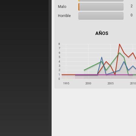
2
Malo
0
Horrible
AÑOS
8
7
6
5
4
3
2
1
0
1995
2000
2005
201