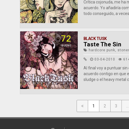
Crítica cojonuda, me ha
acuerdo. Yo añadiría com
todo conseguido, a veces
72
BLACK TUSK
Taste The Sin
BUENO
hardcore punk, stoner
03-04-2010
61
Al final voy a puntuar sin
acuerdo contigo en que e
sludge o el heavy metal cl
1
2
3
...