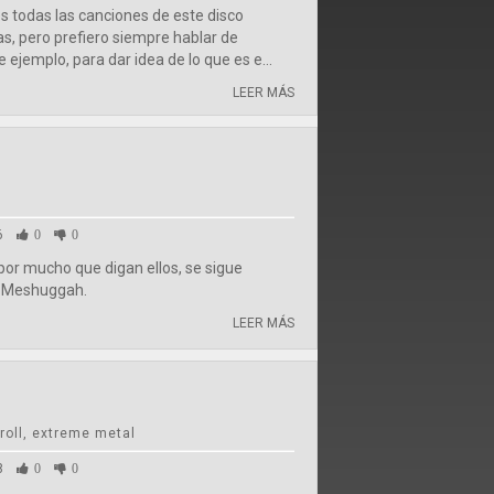
todas las canciones de este disco
, pero prefiero siempre hablar de
jemplo, para dar idea de lo que es e...
LEER MÁS
6
0
0
or mucho que digan ellos, se sigue
 Meshuggah.
LEER MÁS
 roll, extreme metal
8
0
0