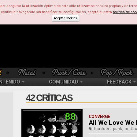
der asegurar la utilización óptima de este sitio utilizamos cookies propias y de terce
d continúa navegando sin modificar su configuración, acepta nuestra
política de coo
Aceptar Cookies
NTENIDO
COMUNIDAD
FEEDBACK
42 CRÍTICAS
88
CONVERGE
All We Love We 
MUY BUENO
hardcore punk, mathc