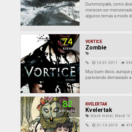
Dummonyakk, como dices 
merecen ser mencionadas
algunos temas a modo de e
74
VORTICE
Zombie
BUENO
10-01-2011
59
Muy buen disco, aunque p
pareciendo demasiado a
82
KVELERTAK
Kvelertak
MUY BUENO
black metal, black 'n'
21-10-2010
47