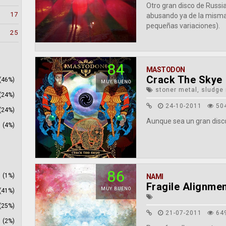
Otro gran disco de Russia
17
abusando ya de la mism
pequeñas variaciones).
25
84
MASTODON
Crack The Skye
(46%)
MUY BUENO
stoner metal, sludge 
(24%)
24-10-2011
50
(24%)
Aunque sea un gran disco,
(4%)
86
(1%)
NAMI
Fragile Alignme
MUY BUENO
(41%)
(25%)
21-07-2011
64
(2%)