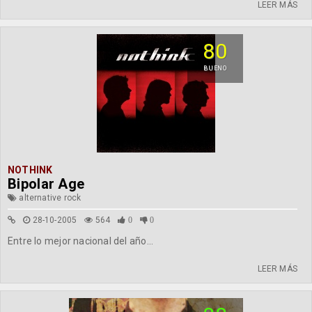
LEER MÁS
80
BUENO
NOTHINK
Bipolar Age
alternative rock
28-10-2005
564
0
0
Entre lo mejor nacional del año...
LEER MÁS