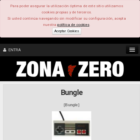
Para poder asegurar la utilización óptima de este sitio utilizamos
cookies propias y de terceros.
Si usted continúa navegando sin modificar su configuración, acepta
nuestra
política de cookies
.
Aceptar Cookies
ENTRA
CONTENIDO
COMUNIDAD
Bungle
FEEEDBACK
[Bungle]
FOROS