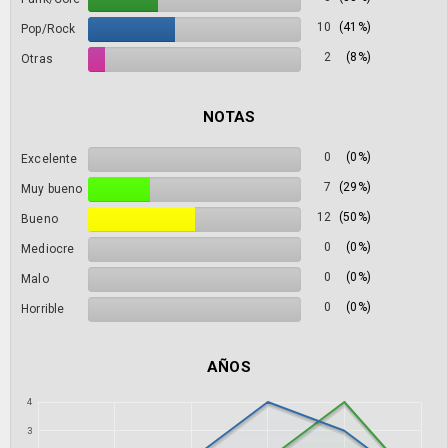
10
(41%)
Pop/Rock
2
(8%)
Otras
NOTAS
0
(0%)
Excelente
7
(29%)
Muy bueno
12
(50%)
Bueno
0
(0%)
Mediocre
0
(0%)
Malo
0
(0%)
Horrible
AÑOS
4
3