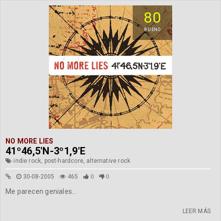
80
BUENO
NO MORE LIES
41º46,5'N-3º1,9'E
indie rock, post-hardcore, alternative rock
30-08-2005
465
0
0
Me parecen geniales...
LEER MÁS