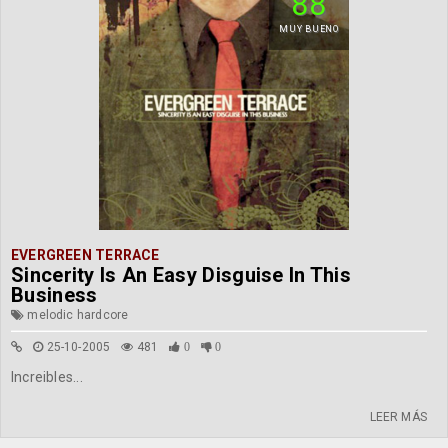
88
MUY BUENO
EVERGREEN TERRACE
Sincerity Is An Easy Disguise In This
Business
melodic hardcore
25-10-2005
481
0
0
Increibles...
LEER MÁS