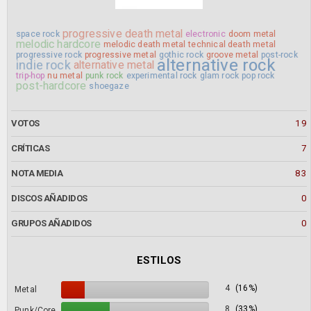
progressive death metal
space rock
electronic
doom metal
melodic hardcore
melodic death metal
technical death metal
progressive rock
progressive metal
gothic rock
groove metal
post-rock
alternative rock
indie rock
alternative metal
trip-hop
nu metal
punk rock
experimental rock
glam rock
pop rock
post-hardcore
shoegaze
VOTOS
19
CRÍTICAS
7
NOTA MEDIA
83
DISCOS AÑADIDOS
0
GRUPOS AÑADIDOS
0
ESTILOS
4
(16%)
Metal
8
(33%)
Punk/Core