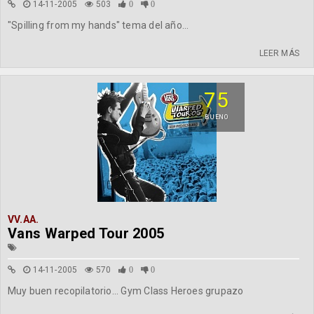
14-11-2005
503
0
0
"Spilling from my hands" tema del año...
LEER MÁS
75
BUENO
VV.AA.
Vans Warped Tour 2005
14-11-2005
570
0
0
Muy buen recopilatorio... Gym Class Heroes grupazo