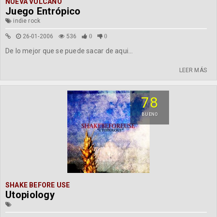
NUEVA VULCANO
Juego Entrópico
indie rock
26-01-2006
536
0
0
De lo mejor que se puede sacar de aqui...
LEER MÁS
78
BUENO
SHAKE BEFORE USE
Utopiology