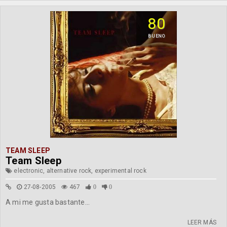
80
BUENO
TEAM SLEEP
Team Sleep
electronic, alternative rock, experimental rock
27-08-2005
467
0
0
A mi me gusta bastante...
LEER MÁS