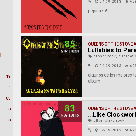
04-09-2013
62
pepinazo!!!
k
85
QUEENS OF THE STONE 
Lullabies to Par
MUY BUENO
l
stoner rock, alternati
04-09-2013
69
algunos de los mejores t
13
album
4
83
83
QUEENS OF THE STONE 
0
...Like Clockwor
MUY BUENO
0
alternative rock
04-09-2013
69