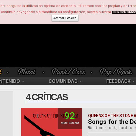
der asegurar la utilización óptima de este sitio utilizamos cookies propias y de terce
d continúa navegando sin modificar su configuración, acepta nuestra
política de coo
Aceptar Cookies
NTENIDO
COMUNIDAD
FEEDBACK
4 CRÍTICAS
92
QUEENS OF THE STONE 
Songs for the D
MUY BUENO
stoner rock, hard rock