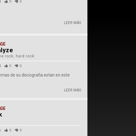
8
0
0
LEER MÁS
AGE
alyze
ve rock, hard rock
8
0
0
emas de su discografia estan en este
LEER MÁS
AGE
k
6
0
0