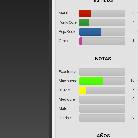
ESTILOS
5
Metal
4
Punk/Core
9
Pop/Rock
1
Otras
NOTAS
0
Excelente
10
Muy bueno
3
Bueno
0
Mediocre
0
Malo
0
Horrible
AÑOS