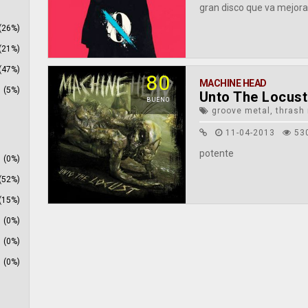
gran disco que va mejor
(26%)
(21%)
(47%)
80
MACHINE HEAD
(5%)
Unto The Locust
BUENO
groove metal, thrash
11-04-2013
53
potente
(0%)
(52%)
(15%)
(0%)
(0%)
(0%)