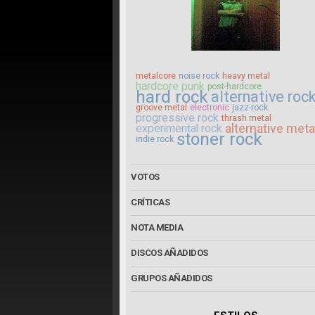
metalcore
noise rock
heavy metal
hardcore punk
post-hardcore
hard rock
alternative roc
groove metal
electronic
jazz-rock
progressive rock
thrash metal
alternative meta
experimental rock
stoner rock
indie rock
VOTOS
CRÍTICAS
NOTA MEDIA
DISCOS AÑADIDOS
GRUPOS AÑADIDOS