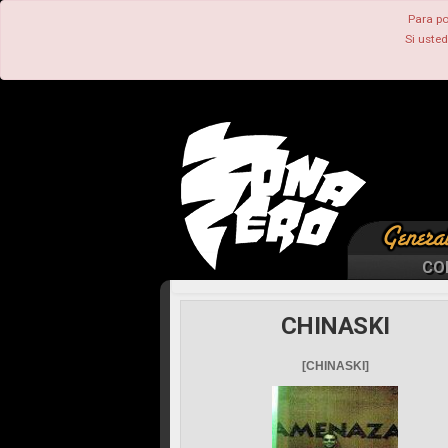
Para po
Si uste
CO
CHINASKI
[CHINASKI]