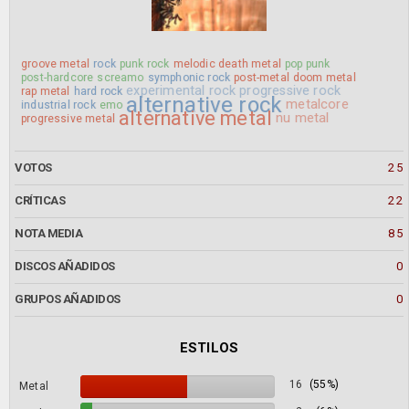
groove metal
rock
punk rock
melodic death metal
pop punk
post-hardcore
screamo
symphonic rock
post-metal
doom metal
experimental rock
progressive rock
rap metal
hard rock
alternative rock
metalcore
industrial rock
emo
alternative metal
nu metal
progressive metal
VOTOS
25
CRÍTICAS
22
NOTA MEDIA
85
DISCOS AÑADIDOS
0
GRUPOS AÑADIDOS
0
ESTILOS
16
(55%)
Metal