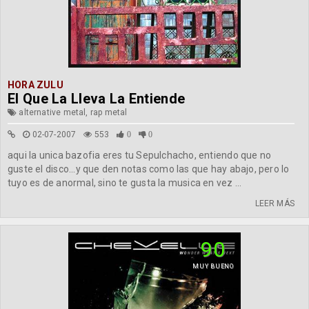
HORA ZULU
El Que La Lleva La Entiende
alternative metal, rap metal
02-07-2007
553
0
0
aqui la unica bazofia eres tu Sepulchacho, entiendo que no
guste el disco...y que den notas como las que hay abajo, pero lo
tuyo es de anormal, sino te gusta la musica en vez ...
LEER MÁS
90
MUY BUENO