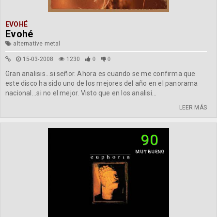
EVOHÉ
Evohé
alternative metal
15-03-2008
1230
0
0
Gran analisis...si señor. Ahora es cuando se me confirma que
este disco ha sido uno de los mejores del año en el panorama
nacional...si no el mejor. Visto que en los analisi...
LEER MÁS
90
MUY BUENO