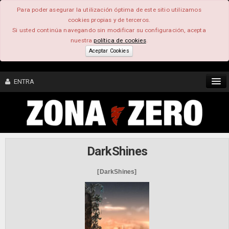
Para poder asegurar la utilización óptima de este sitio utilizamos
cookies propias y de terceros.
Si usted continúa navegando sin modificar su configuración, acepta
nuestra
política de cookies
.
Aceptar Cookies
ENTRA
CONTENIDO
COMUNIDAD
DarkShines
FEEEDBACK
[DarkShines]
FOROS