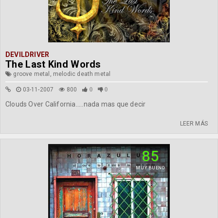
DEVILDRIVER
The Last Kind Words
groove metal, melodic death metal
03-11-2007
800
0
0
Clouds Over California.....nada mas que decir
LEER MÁS
85
MUY BUENO