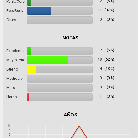
2
(6%)
Punk/Core
11
(37%)
Pop/Rock
0
(0%)
Otras
NOTAS
2
(6%)
Excelente
18
(62%)
Muy bueno
4
(13%)
Bueno
0
(0%)
Mediocre
0
(0%)
Malo
1
(3%)
Horrible
AÑOS
8
7
6