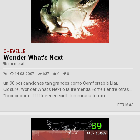
CHEVELLE
Wonder What's Next
nu metal
14-03-2007
637
0
0
un 90 por canciones tan grandes como Comfortable Liar,
Closure, Wonder What's Next o la tremenda Forfeit entre otras...
"fooooooorrr...fffffeeeeeeeiiiitt..turururuuu tururu...
LEER MÁS
89
MUY BUENO