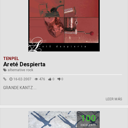
TENPEL
Areté Despierta
alternative rock
16-02-2007
476
0
0
GRANDE KANTZ....
LEER MÁS
100
EXCELENTE