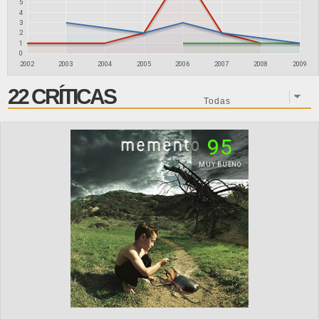
5
4
3
2
1
0
2002
2003
2004
2005
2006
2007
2008
2009
22 CRÍTICAS
95
MUY BUENO