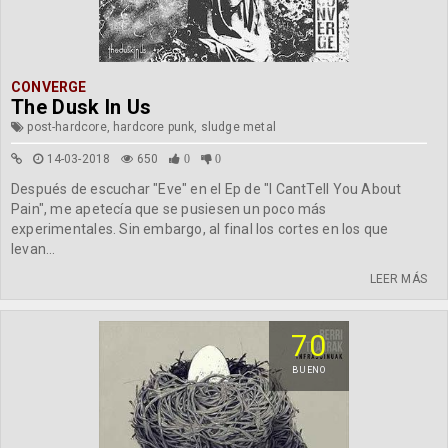
CONVERGE
The Dusk In Us
post-hardcore, hardcore punk, sludge metal
14-03-2018
650
0
0
Después de escuchar "Eve" en el Ep de "I CantTell You About
Pain", me apetecía que se pusiesen un poco más
experimentales. Sin embargo, al final los cortes en los que
levan...
LEER MÁS
70
BUENO