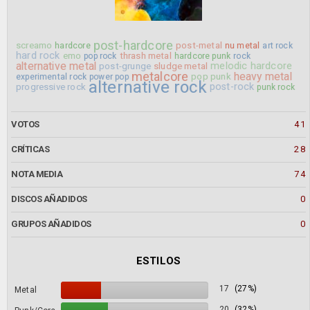
post-hardcore
screamo
post-metal
hardcore
nu metal
art rock
hard rock
emo
thrash metal
pop rock
hardcore punk
rock
alternative metal
melodic hardcore
post-grunge
sludge metal
metalcore
heavy metal
pop punk
experimental rock
power pop
alternative rock
post-rock
progressive rock
punk rock
VOTOS
41
CRÍTICAS
28
NOTA MEDIA
74
DISCOS AÑADIDOS
0
GRUPOS AÑADIDOS
0
ESTILOS
17
(27%)
Metal
20
(32%)