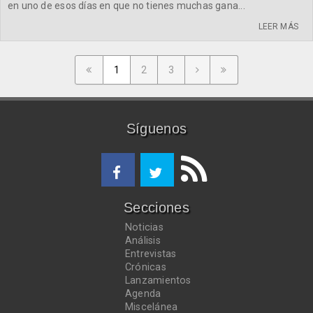
en uno de esos días en que no tienes muchas gana...
LEER MÁS
1
2
3
Síguenos
Secciones
Noticias
Análisis
Entrevistas
Crónicas
Lanzamientos
Agenda
Miscelánea