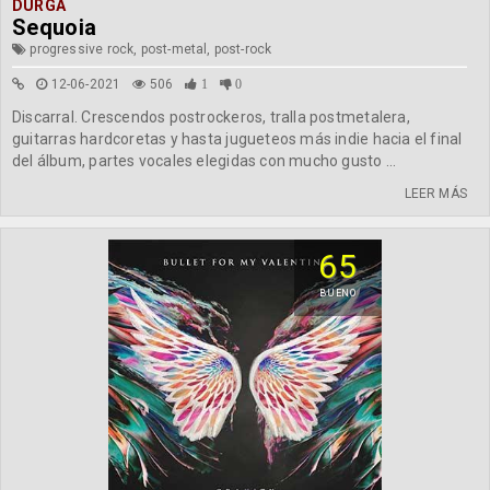
DÛRGA
Sequoia
progressive rock, post-metal, post-rock
12-06-2021
506
1
0
Discarral. Crescendos postrockeros, tralla postmetalera,
guitarras hardcoretas y hasta jugueteos más indie hacia el final
del álbum, partes vocales elegidas con mucho gusto ...
LEER MÁS
65
BUENO