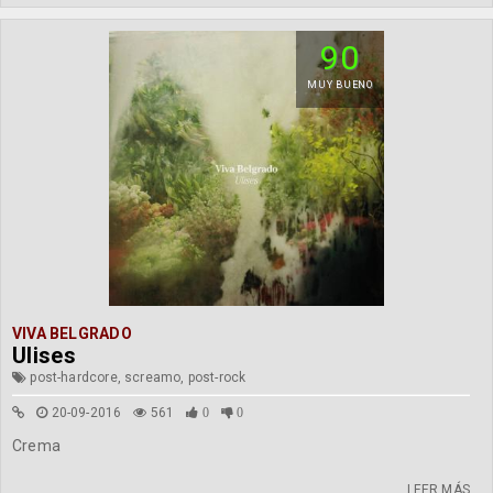
90
MUY BUENO
VIVA BELGRADO
Ulises
post-hardcore, screamo, post-rock
20-09-2016
561
0
0
Crema
LEER MÁS