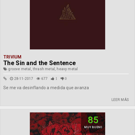
TRIVIUM
The Sin and the Sentence
groove metal, thrash metal, heavy metal
28-11-2017
677
1
0
Se me va desinflando a medida que avanza
LEER MÁS
85
MUY BUENO