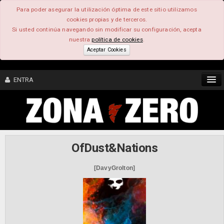
Para poder asegurar la utilización óptima de este sitio utilizamos
cookies propias y de terceros.
Si usted continúa navegando sin modificar su configuración, acepta
nuestra
política de cookies
.
Aceptar Cookies
ENTRA
CONTENIDO
COMUNIDAD
OfDust&Nations
FEEEDBACK
[DavyGrolton]
FOROS