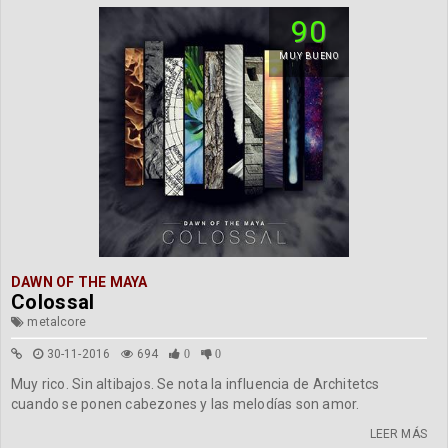
90
MUY BUENO
DAWN OF THE MAYA
Colossal
metalcore
30-11-2016
694
0
0
Muy rico. Sin altibajos. Se nota la influencia de Architetcs
cuando se ponen cabezones y las melodías son amor.
LEER MÁS