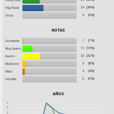
Punk/Core
24
(39%)
Pop/Rock
0
(0%)
Otras
NOTAS
1
(1%)
Excelente
12
(19%)
Muy bueno
20
(32%)
Bueno
5
(8%)
Mediocre
3
(4%)
Malo
0
(0%)
Horrible
AÑOS
6
5
4