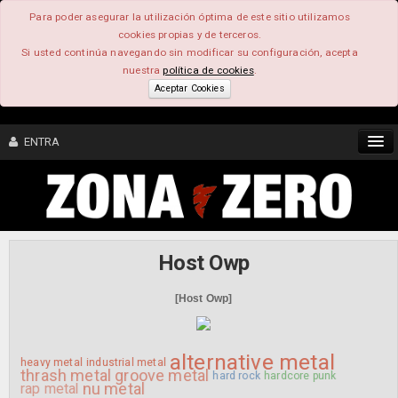
Para poder asegurar la utilización óptima de este sitio utilizamos
cookies propias y de terceros.
Si usted continúa navegando sin modificar su configuración, acepta
nuestra
política de cookies
.
Aceptar Cookies
ENTRA
CONTENIDO
COMUNIDAD
Host Owp
FEEEDBACK
[Host Owp]
FOROS
alternative metal
heavy metal
industrial metal
thrash metal
groove metal
hard rock
hardcore punk
nu metal
rap metal