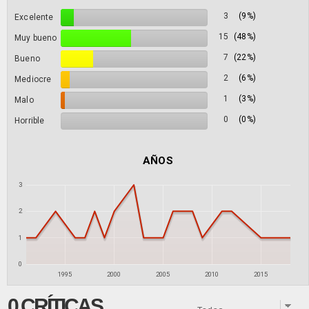
3
(9%)
Excelente
15
(48%)
Muy bueno
7
(22%)
Bueno
2
(6%)
Mediocre
1
(3%)
Malo
0
(0%)
Horrible
AÑOS
3
2
1
0
1995
2000
2005
2010
2015
0 CRÍTICAS