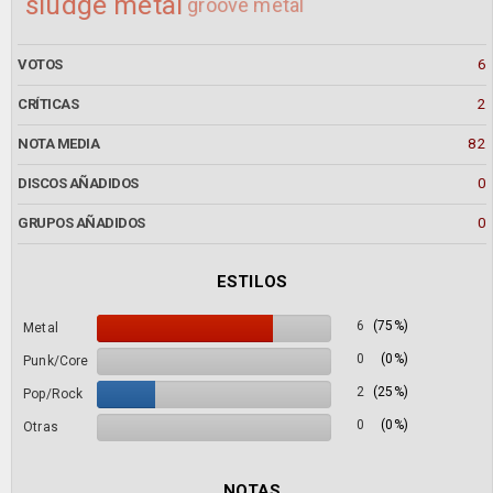
sludge metal
groove metal
VOTOS
6
CRÍTICAS
2
NOTA MEDIA
82
DISCOS AÑADIDOS
0
GRUPOS AÑADIDOS
0
ESTILOS
6
(75%)
Metal
0
(0%)
Punk/Core
2
(25%)
Pop/Rock
0
(0%)
Otras
NOTAS