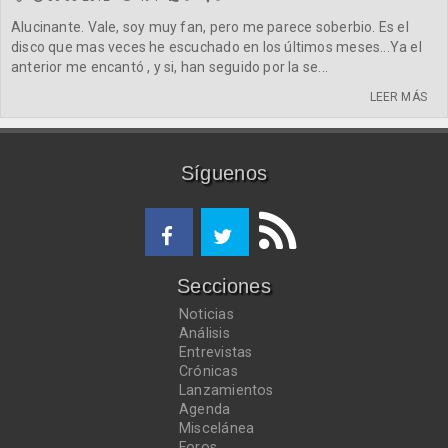
Alucinante. Vale, soy muy fan, pero me parece soberbio. Es el
disco que mas veces he escuchado en los últimos meses...Ya el
anterior me encantó , y si, han seguido por la se...
LEER MÁS
Síguenos
Secciones
Noticias
Análisis
Entrevistas
Crónicas
Lanzamientos
Agenda
Miscelánea
Foros