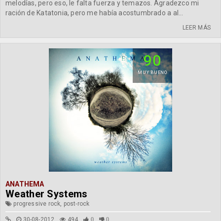
melodías, pero eso, le falta fuerza y temazos. Agradezco mi
ración de Katatonia, pero me había acostumbrado a al...
LEER MÁS
90
MUY BUENO
ANATHEMA
Weather Systems
progressive rock, post-rock
30-08-2012
494
0
0