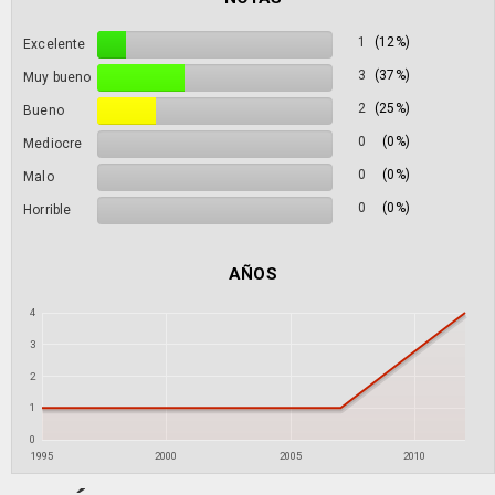
1
(12%)
Excelente
3
(37%)
Muy bueno
2
(25%)
Bueno
0
(0%)
Mediocre
0
(0%)
Malo
0
(0%)
Horrible
AÑOS
4
3
2
1
0
1995
2000
2005
2010