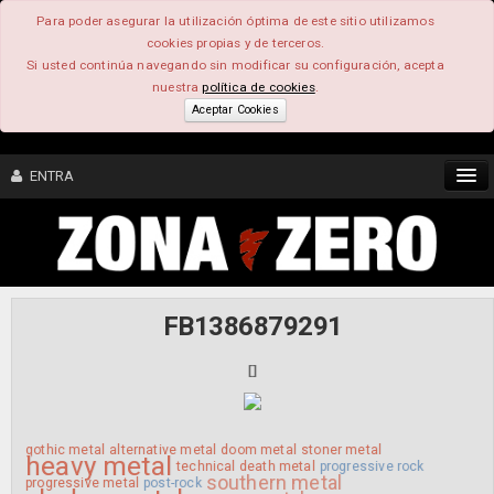
Para poder asegurar la utilización óptima de este sitio utilizamos
cookies propias y de terceros.
Si usted continúa navegando sin modificar su configuración, acepta
nuestra
política de cookies
.
Aceptar Cookies
ENTRA
CONTENIDO
COMUNIDAD
FB1386879291
FEEEDBACK
[
]
FOROS
gothic metal
alternative metal
doom metal
stoner metal
heavy metal
technical death metal
progressive rock
southern metal
progressive metal
post-rock