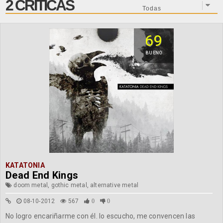
2 CRÍTICAS
69
BUENO
KATATONIA
Dead End Kings
doom metal, gothic metal, alternative metal
08-10-2012
567
0
0
No logro encariñarme con él. lo escucho, me convencen las