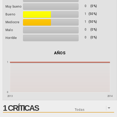
0
(0%)
Muy bueno
1
(50%)
Bueno
1
(50%)
Mediocre
0
(0%)
Malo
0
(0%)
Horrible
AÑOS
1
0
2013
2014
1 CRÍTICAS