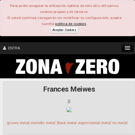
Para poder asegurar la utilización óptima de este sitio utilizamos
cookies propias y de terceros.
Si usted continúa navegando sin modificar su configuración, acepta
nuestra
política de cookies
.
Aceptar Cookies
ENTRA
CONTENIDO
COMUNIDAD
Frances Meiwes
FEEEDBACK
[
]
FOROS
groove metal
melodic metal
black metal
experimental metal
nu metal