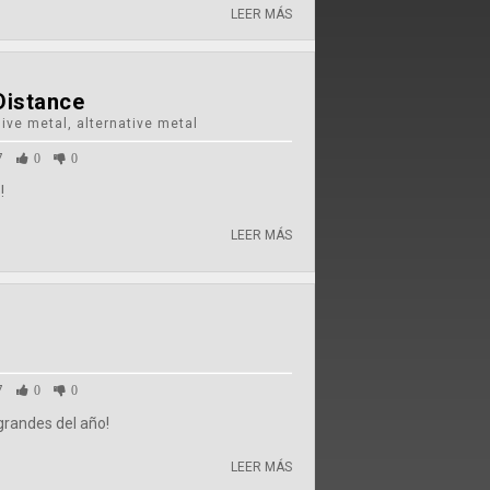
LEER MÁS
Distance
ve metal, alternative metal
7
0
0
!
LEER MÁS
7
0
0
grandes del año!
LEER MÁS