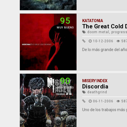
95
KATATONIA
The Great Cold 
MUY BUENO
doom metal, progressi
10-12-2006
58
De lo más grande del año
90
MISERY INDEX
Discordia
MUY BUENO
deathgrind
06-11-2006
58
Uno de los trabajos más 