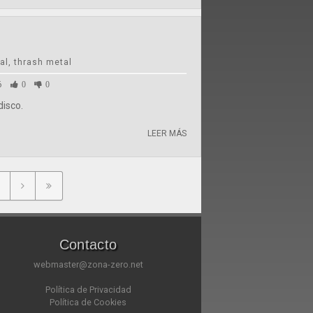
l, thrash metal
6
0
0
isco.
LEER MÁS
Contacto
webmaster@zona-zero.net
Política de Privacidad
Política de Cookies