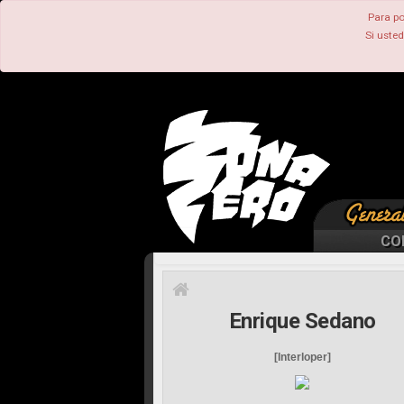
Para po
Si uste
CO
Enrique Sedano
[Interloper]