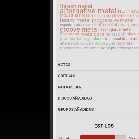
thrash metal
alternative metal
nu met
melodic death meta
industrial metal
heavy metal
progressive metal
death metal
post-grung
experimental rock
groove metal
avant-garde metal
metalcore
hard rock
funk metal
black 
post-hardcore
grindcore
technical death me
alternative rock
hardcore punk
rap metal
power metal
extreme metal
progressive roc
VOTOS
CRÍTICAS
NOTA MEDIA
DISCOS AÑADIDOS
GRUPOS AÑADIDOS
ESTILOS
222