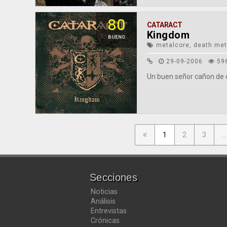
80
CATARACT
Kingdom
BUENO
metalcore, death meta
29-09-2006
59
Un buen señor cañon de d
1
2
3
...
Secciones
Noticias
Análisis
Entrevistas
Crónicas