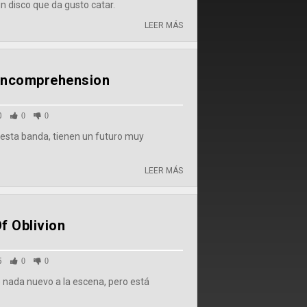
 disco que da gusto catar.
LEER MÁS
 Incomprehension
0
0
0
esta banda, tienen un futuro muy
LEER MÁS
f Oblivion
5
0
0
nada nuevo a la escena, pero está