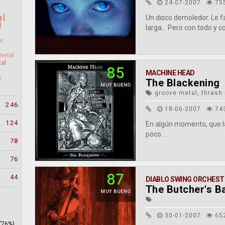
24-07-2007
75
al
Un disco demoledor. Le f
l
larga... Pero con todo y
e
metal
tal
85
MACHINE HEAD
k
The Blackening
MUY BUENO
groove metal, thrash
246
18-06-2007
74
124
En algún momento, que l
poco...
78
76
87
44
DIABLO SWING ORCHEST
The Butcher's B
MUY BUENO
30-01-2007
65
(76%)