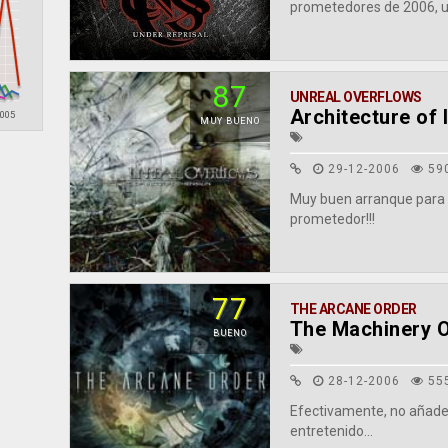
prometedores de 2006, un
87
UNREAL OVERFLOWS
Architecture of
2005
MUY BUENO
29-12-2006
59
Muy buen arranque para 
prometedor!!!
77
THE ARCANE ORDER
The Machinery O
BUENO
28-12-2006
55
Efectivamente, no añade 
entretenido...