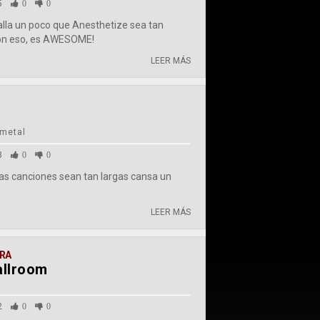
5
0
0
alla un poco que Anesthetize sea tan
 con eso, es AWESOME!
LEER MÁS
 metal
3
0
0
as canciones sean tan largas cansa un
LEER MÁS
RA
allroom
2
0
0