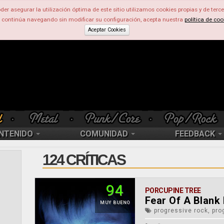
der asegurar la utilización óptima de este sitio utilizamos cookies propias y de terce
d continúa navegando sin modificar su configuración, acepta nuestra
política de coo
Aceptar Cookies
NTENIDO
COMUNIDAD
FEEDBACK
124 CRÍTICAS
94
PORCUPINE TREE
Fear Of A Blank 
MUY BUENO
progressive rock, pro