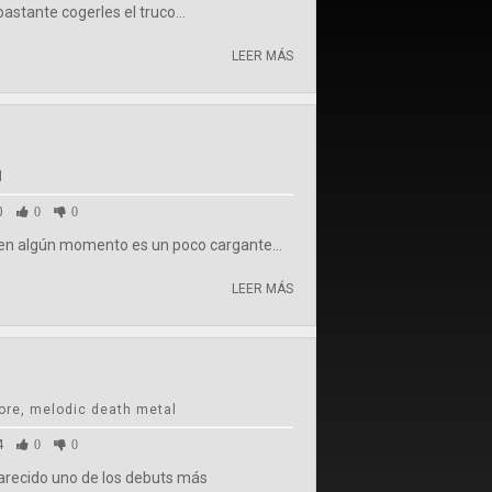
stante cogerles el truco...
LEER MÁS
l
0
0
0
en algún momento es un poco cargante...
LEER MÁS
ore, melodic death metal
4
0
0
recido uno de los debuts más