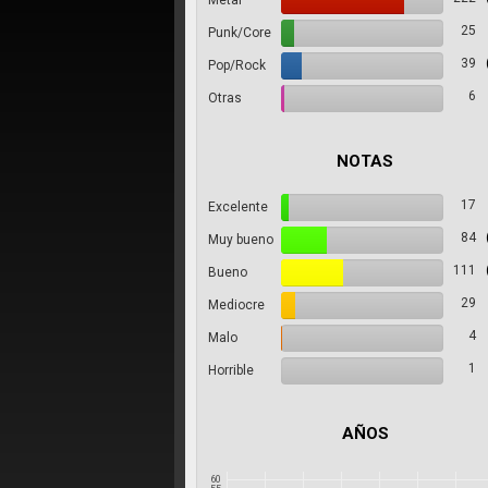
Metal
25
Punk/Core
39
Pop/Rock
6
Otras
NOTAS
17
Excelente
84
Muy bueno
111
Bueno
29
Mediocre
4
Malo
1
Horrible
AÑOS
60