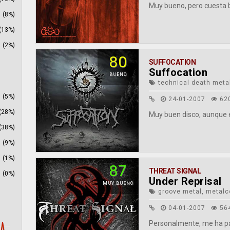
Muy bueno, pero cuesta ba
(8%)
(13%)
(2%)
80
SUFFOCATION
Suffocation
BUENO
technical death meta
(5%)
24-01-2007
62
(28%)
Muy buen disco, aunque 
(38%)
(9%)
(1%)
87
THREAT SIGNAL
(0%)
Under Reprisal
MUY BUENO
groove metal, metalc
04-01-2007
56
Personalmente, me ha pa