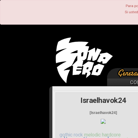
Para po
Si uste
CO
Israelhavok24
[Israelhavok24]
gothic rock
melodic hardcore