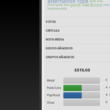
alternative rock
punk rock
post-hardcore
horror punk
emo
rock
hardcore punk
VOTOS
CRÍTICAS
NOTA MEDIA
DISCOS AÑADIDOS
GRUPOS AÑADIDOS
ESTILOS
0
Metal
4
Punk/Core
4
Pop/Rock
0
Otras