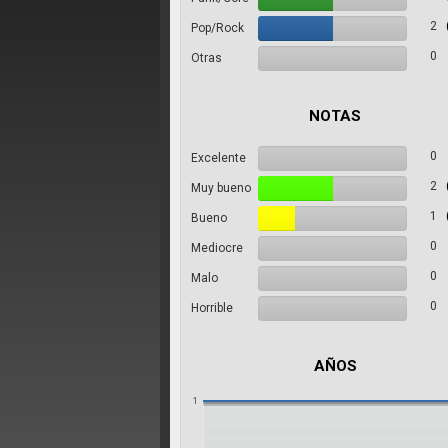
2
Pop/Rock
0
Otras
NOTAS
0
Excelente
2
Muy bueno
1
Bueno
0
Mediocre
0
Malo
0
Horrible
AÑOS
1