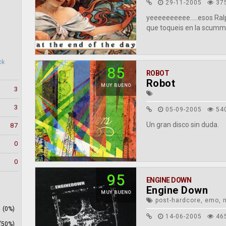
29-11-2005
37
yeeeeeeeeee.....esos Ralp
que toqueis en la scumm
ck
85
ROBOT
Robot
MUY BUENO
3
3
05-09-2005
54
Un gran disco sin duda.
87
0
0
95
ENGINE DOWN
Engine Down
MUY BUENO
post-hardcore, emo, 
(0%)
14-06-2005
46
(50%)