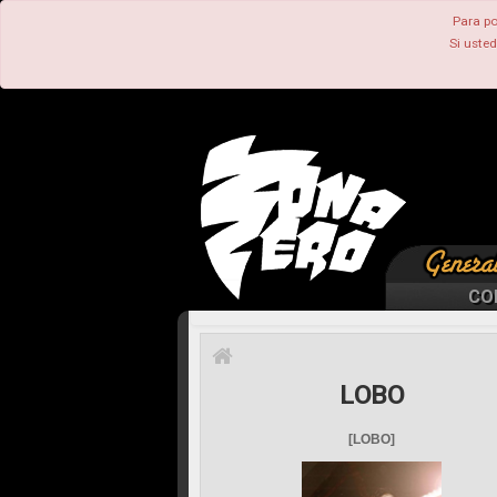
Para po
Si uste
CO
LOBO
[LOBO]