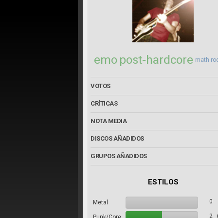
emo
post-hardcore
math ro
VOTOS
CRÍTICAS
NOTA MEDIA
DISCOS AÑADIDOS
GRUPOS AÑADIDOS
ESTILOS
0
Metal
2
Punk/Core