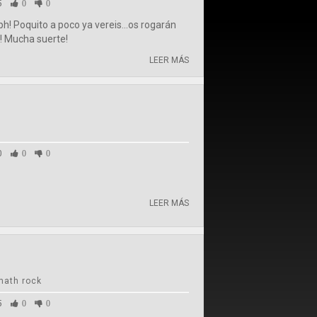
5
0
0
h! Poquito a poco ya vereis...os rogarán
! Mucha suerte!
LEER MÁS
0
0
0
LEER MÁS
math rock
5
0
0