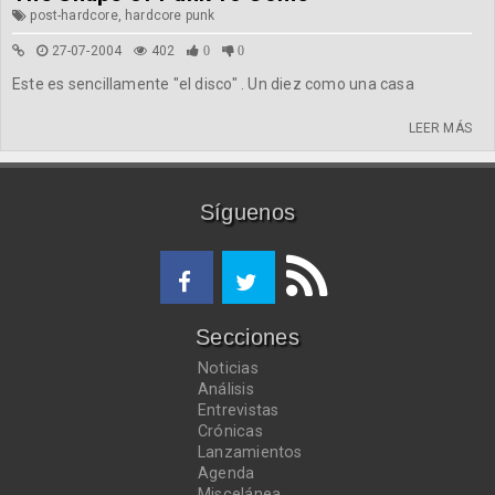
post-hardcore, hardcore punk
27-07-2004
402
0
0
Este es sencillamente "el disco" . Un diez como una casa
LEER MÁS
Síguenos
Secciones
Noticias
Análisis
Entrevistas
Crónicas
Lanzamientos
Agenda
Miscelánea