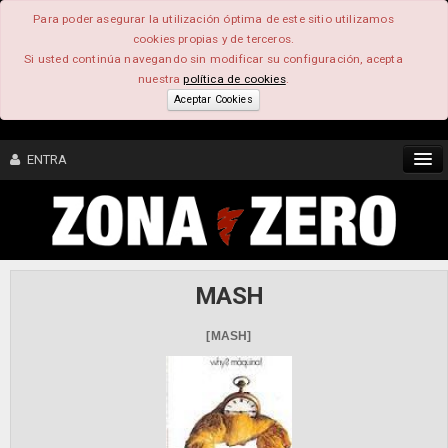
Para poder asegurar la utilización óptima de este sitio utilizamos
cookies propias y de terceros.
Si usted continúa navegando sin modificar su configuración, acepta
nuestra
política de cookies
.
Aceptar Cookies
ENTRA
CONTENIDO
COMUNIDAD
MASH
FEEEDBACK
[MASH]
FOROS