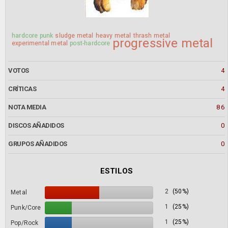
hardcore punk
sludge metal
heavy metal
thrash metal
progressive metal
experimental metal
post-hardcore
VOTOS
4
CRÍTICAS
4
NOTA MEDIA
86
DISCOS AÑADIDOS
0
GRUPOS AÑADIDOS
0
ESTILOS
2
(50%)
Metal
1
(25%)
Punk/Core
1
(25%)
Pop/Rock