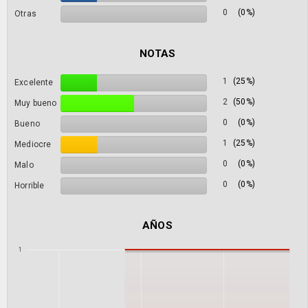
0
(0%)
Otras
NOTAS
1
(25%)
Excelente
2
(50%)
Muy bueno
0
(0%)
Bueno
1
(25%)
Mediocre
0
(0%)
Malo
0
(0%)
Horrible
AÑOS
1