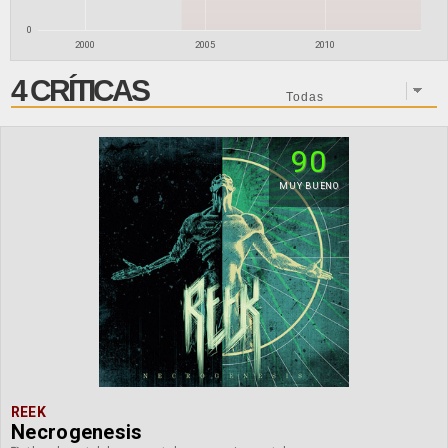
0
2000
2005
2010
4 CRÍTICAS
90
MUY BUENO
REEK
Necrogenesis