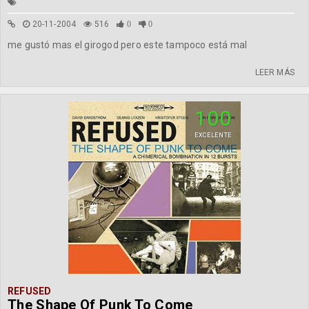
20-11-2004
516
0
0
me gustó mas el girogod pero este tampoco está mal
LEER MÁS
100
EXCELENTE
REFUSED
The Shape Of Punk To Come