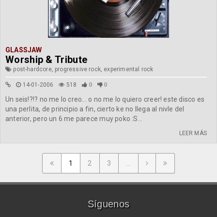
GLASSJAW
Worship & Tribute
post-hardcore, progressive rock, experimental rock
14-01-2006
518
0
0
Un seis!?!? no me lo creo... o no me lo quiero creer! este disco es
una perlita, de principio a fin, cierto ke no llega al nivle del
anterior, pero un 6 me parece muy poko :S...
LEER MÁS
1
2
3
...
Síguenos