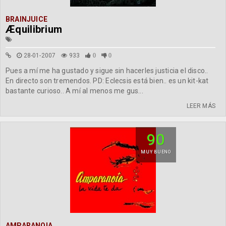
BRAINJUICE
Æquilibrium
28-01-2007
933
0
0
Pues a mí me ha gustado y sigue sin hacerles justicia el disco..
En directo son tremendos. PD: Eclecsis está bien.. es un kit-kat
bastante curioso.. A mí al menos me gus...
LEER MÁS
90
MUY BUENO
AMPARANOIA