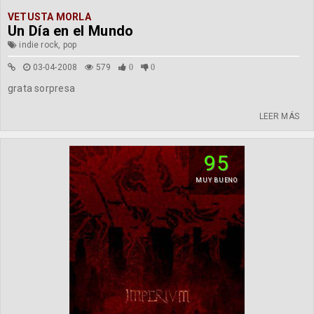
VETUSTA MORLA
Un Día en el Mundo
indie rock, pop
03-04-2008
579
0
0
grata sorpresa
LEER MÁS
95
MUY BUENO