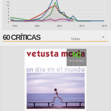
12
10
8
6
4
2
0
1995
2000
2005
2010
2015
60 CRÍTICAS
90
MUY BUENO