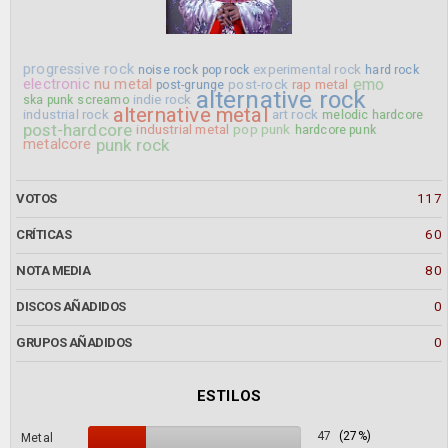
progressive rock
experimental rock
noise rock
pop rock
hard rock
electronic
nu metal
emo
post-rock
rap metal
post-grunge
alternative rock
indie rock
ska punk
screamo
alternative metal
industrial rock
art rock
melodic hardcore
post-hardcore
industrial metal
pop punk
hardcore punk
punk rock
metalcore
VOTOS
117
CRÍTICAS
60
NOTA MEDIA
80
DISCOS AÑADIDOS
0
GRUPOS AÑADIDOS
0
ESTILOS
47
(27%)
Metal