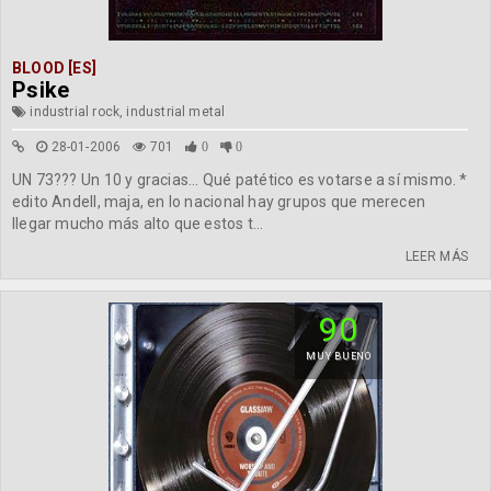
BLOOD [ES]
Psike
industrial rock, industrial metal
28-01-2006
701
0
0
UN 73??? Un 10 y gracias... Qué patético es votarse a sí mismo. *
edito Andell, maja, en lo nacional hay grupos que merecen
llegar mucho más alto que estos t...
LEER MÁS
90
MUY BUENO