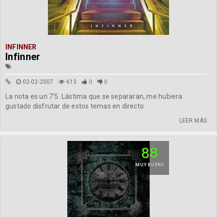
INFINNER
Infinner
02-02-2007
613
0
0
La nota es un 7'5. Lástima que se separaran, me hubiera
gustado disfrutar de estos temas en directo
LEER MÁS
88
MUY BUENO