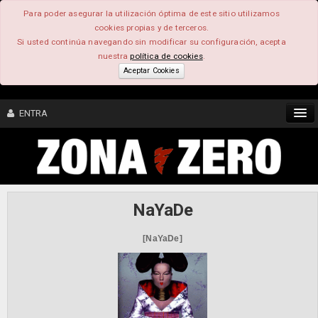
Para poder asegurar la utilización óptima de este sitio utilizamos
cookies propias y de terceros.
Si usted continúa navegando sin modificar su configuración, acepta
nuestra
política de cookies
.
Aceptar Cookies
ENTRA
CONTENIDO
COMUNIDAD
NaYaDe
FEEEDBACK
[NaYaDe]
FOROS