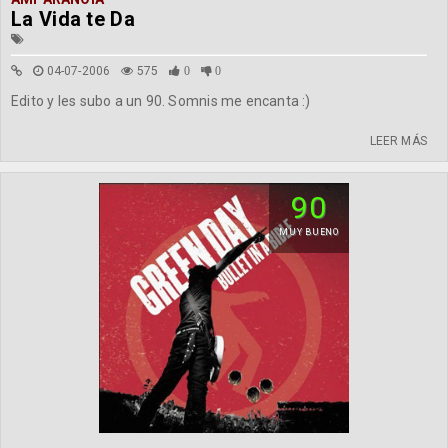
La Vida te Da
04-07-2006
575
0
0
Edito y les subo a un 90. Somnis me encanta :)
LEER MÁS
90
MUY BUENO