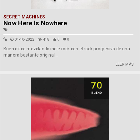
SECRET MACHINES
Now Here Is Nowhere
01-10-2022
418
0
0
Buen disco mezclando indie rock con el rock progresivo de una
manera bastante original...
LEER MÁS
70
BUENO