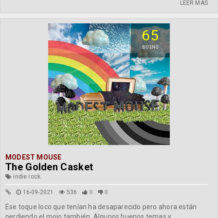
LEER MÁS
65
BUENO
MODEST MOUSE
The Golden Casket
indie rock
16-09-2021
536
0
0
Ese toque loco que tenían ha desaparecido pero ahora están
perdiendo el mojo también. Algunos buenos temas y