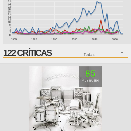
26
24
22
20
18
16
14
12
10
8
6
4
2
0
1970
1980
1990
2000
2010
2020
122 CRÍTICAS
85
MUY BUENO