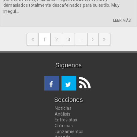
demasiados totalmente descafeinados para su estilo. Muy
irregul...
LEER MÁS
1
2
3
...
Síguenos
Secciones
Noticias
Análisis
Entrevistas
Crónicas
Lanzamientos