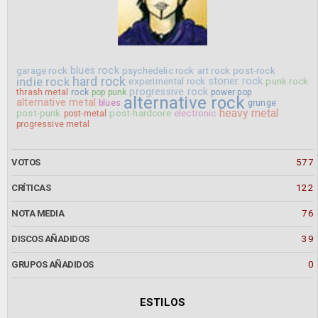
blues rock
garage rock
psychedelic rock
art rock
post-rock
hard rock
indie rock
stoner rock
experimental rock
punk rock
progressive rock
thrash metal
rock
pop punk
power pop
alternative rock
alternative metal
blues
grunge
heavy metal
post-punk
post-hardcore
electronic
post-metal
progressive metal
VOTOS
577
CRÍTICAS
122
NOTA MEDIA
76
DISCOS AÑADIDOS
39
GRUPOS AÑADIDOS
0
ESTILOS