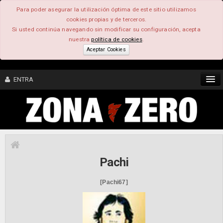
Para poder asegurar la utilización óptima de este sitio utilizamos
cookies propias y de terceros.
Si usted continúa navegando sin modificar su configuración, acepta
nuestra
política de cookies
.
Aceptar Cookies
ENTRA
CONTENIDO
COMUNIDAD
Pachi
FEEEDBACK
[Pachi67]
FOROS