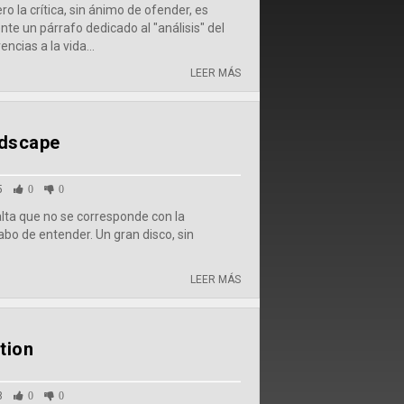
o la crítica, sin ánimo de ofender, es
te un párrafo dedicado al "análisis" del
ncias a la vida...
LEER MÁS
ndscape
5
0
0
alta que no se corresponde con la
cabo de entender. Un gran disco, sin
LEER MÁS
tion
8
0
0