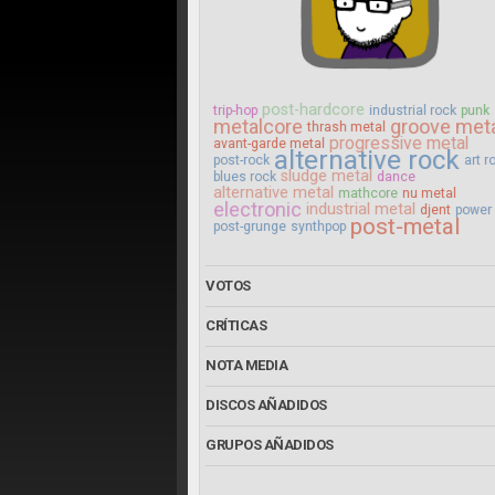
post-hardcore
trip-hop
industrial rock
punk
metalcore
groove met
thrash metal
progressive metal
avant-garde metal
alternative rock
post-rock
art r
sludge metal
blues rock
dance
alternative metal
mathcore
nu metal
electronic
industrial metal
djent
power
post-metal
post-grunge
synthpop
VOTOS
CRÍTICAS
NOTA MEDIA
DISCOS AÑADIDOS
GRUPOS AÑADIDOS