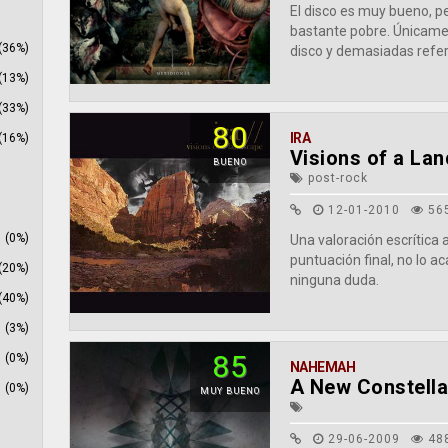
El disco es muy bueno, per
bastante pobre. Únicamen
(36%)
disco y demasiadas refere
(13%)
(33%)
80
IRA
(16%)
Visions of a La
BUENO
post-rock
12-01-2010
56
(0%)
Una valoración escrítica 
puntuación final, no lo a
(20%)
ninguna duda.
(40%)
(3%)
85
(0%)
NAHEMAH
A New Constella
(0%)
MUY BUENO
29-06-2009
48