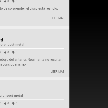
4
0
0
de sorprender, el disco está reshulo.
LEER MÁS
ed
ore, post-metal
0
0
0
ebajo del anterior. Realmente no resultan
i consigo mismo.
LEER MÁS
re, post-metal
2
0
0