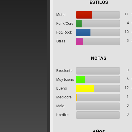
ESTILOS
11
Metal
4
Punk/Core
10
Pop/Rock
5
Otras
NOTAS
0
Excelente
6
Muy bueno
12
Bueno
1
Mediocre
0
Malo
0
Horrible