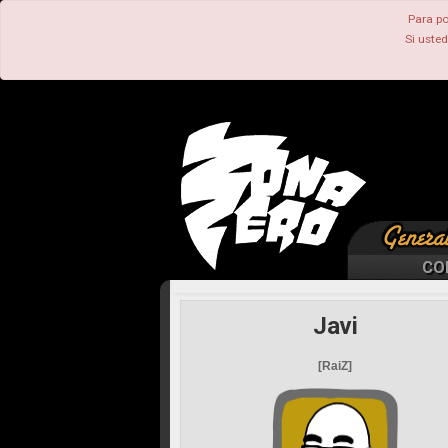
Para po
Si uste
CO
Javi
[RaiZ]