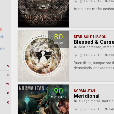
12-04-2012
69
Aunque no me ha acabado 
al
80
DEVIL SOLD HIS SOUL
ock
Blessed & Curs
BUENO
post-hardcore, metalc
 pop
11-09-2010
60
Buen disco, aunque por d
19
demasiado innovadores n
5
79
90
NORMA JEAN
0
Meridional
MUY BUENO
sludge metal, metalco
0
20-07-2010
64