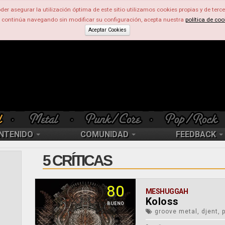
der asegurar la utilización óptima de este sitio utilizamos cookies propias y de terce
d continúa navegando sin modificar su configuración, acepta nuestra
política de coo
Aceptar Cookies
NTENIDO
COMUNIDAD
FEEDBACK
5 CRÍTICAS
80
MESHUGGAH
Koloss
BUENO
groove metal, djent, 